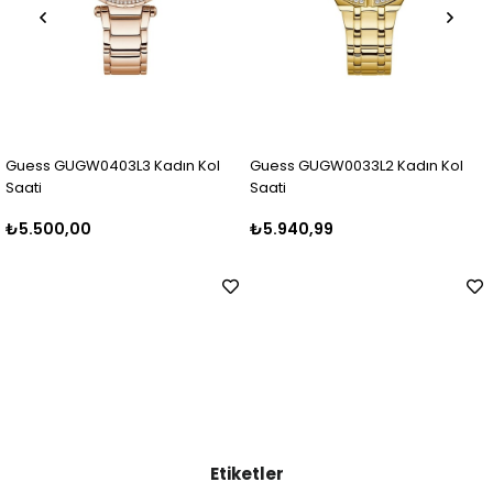
3 Kadın Kol
Guess GUGW0033L2 Kadın Kol
Guess GUGW0403L
Saati
Saati
₺5.940,99
₺6.499,99
Etiketler