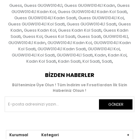
Guess
Guess GUGW0104L1
Guess GUGW0104L1 Kadın
Guess
,
,
,
GUGW0104L1 Kadın Kol
Guess GUGW0104L1 Kadın Kol Saati
,
,
Guess GUGW0104L1 Kadın Saati
Guess GUGW0104L1 Kol
,
,
Guess GUGW0104L1 Kol Saati
Guess GUGW0104L1 Saati
Guess
,
,
Kadın
Guess Kadın Kol
Guess Kadın Kol Saati
Guess Kadın
,
,
,
Saati
Guess Kol
Guess Kol Saati
Guess Saati
GUGW0104L1
,
,
,
,
,
GUGW0104L1 Kadın
GUGW0104L1 Kadın Kol
GUGW0104L1 Kadın
,
,
Kol Saati
GUGW0104L1 Kadın Saati
GUGW0104L1 Kol
,
,
,
GUGW0104L1 Kol Saati
GUGW0104L1 Saati
Kadın
Kadın Kol
,
,
,
,
Kadın Kol Saati
Kadın Saati
Kol Saati
Saati
,
,
,
,
BIZDEN HABERLER
Bültenimize Üye Olun ! Tüm İndirim ve Fırsatlardan İlk Sizin
Haberiniz Olsun !
GÖNDER
Kurumsal Kategori