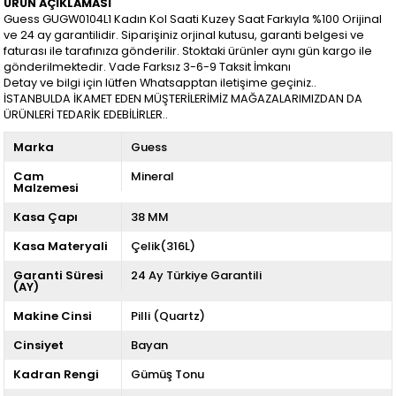
ÜRÜN AÇIKLAMASI
Guess GUGW0104L1 Kadın Kol Saati Kuzey Saat Farkıyla %100 Orijinal
ve 24 ay garantilidir. Siparişiniz orjinal kutusu, garanti belgesi ve
faturası ile tarafınıza gönderilir. Stoktaki ürünler aynı gün kargo ile
gönderilmektedir. Vade Farksız 3-6-9 Taksit İmkanı
Detay ve bilgi için lütfen Whatsapptan iletişime geçiniz..
İSTANBULDA İKAMET EDEN MÜŞTERİLERİMİZ MAĞAZALARIMIZDAN DA
ÜRÜNLERİ TEDARİK EDEBİLİRLER..
Marka
Guess
Cam
Mineral
Malzemesi
Kasa Çapı
38 MM
Kasa Materyali
Çelik(316L)
Garanti Süresi
24 Ay Türkiye Garantili
(AY)
Makine Cinsi
Pilli (Quartz)
Cinsiyet
Bayan
Kadran Rengi
Gümüş Tonu