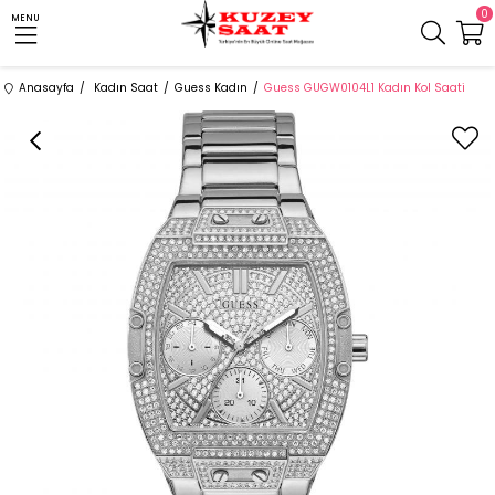
0
MENU
Anasayfa
Kadın Saat
Guess Kadın
Guess GUGW0104L1 Kadın Kol Saati