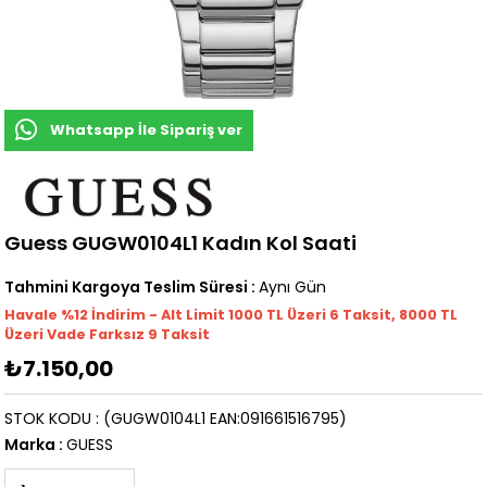
Whatsapp İle Sipariş ver
Guess GUGW0104L1 Kadın Kol Saati
Tahmini Kargoya Teslim Süresi
:
Aynı Gün
Havale %12 İndirim - Alt Limit 1000
TL
Üzeri 6 Taksit, 8000 TL
Üzeri Vade Farksız 9 Taksit
₺7.150,00
STOK KODU
(GUGW0104L1 EAN:091661516795)
Marka
:
GUESS