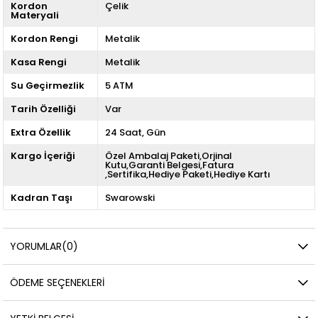
Kordon
Çelik
Materyali
Kordon Rengi
Metalik
Kasa Rengi
Metalik
Su Geçirmezlik
5 ATM
Tarih Özelliği
Var
Extra Özellik
24 Saat
Gün
Kargo İçeriği
Özel Ambalaj Paketi,Orjinal
Kutu,Garanti Belgesi,Fatura
,Sertifika,Hediye Paketi,Hediye Kartı
Kadran Taşı
Swarowski
YORUMLAR
(0)
ÖDEME SEÇENEKLERI