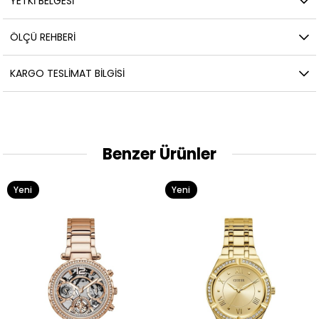
YETKİ BELGESİ
ÖLÇÜ REHBERI
KARGO TESLIMAT BILGISI
Benzer Ürünler
Yeni
Yeni
Ürün
Ürün