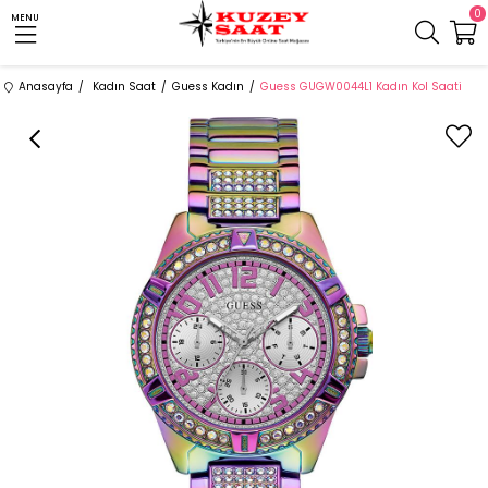
0
MENU
Anasayfa
Kadın Saat
Guess Kadın
Guess GUGW0044L1 Kadın Kol Saati