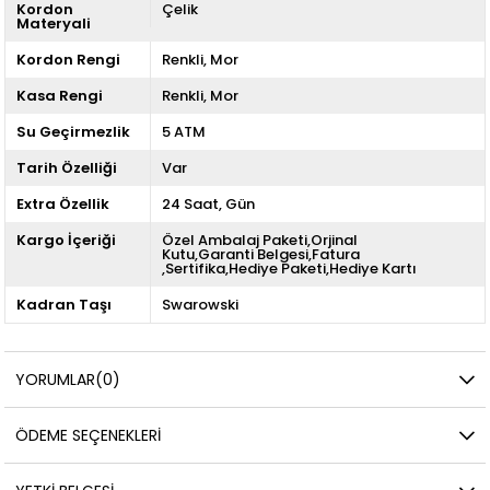
Kordon
Çelik
Materyali
Kordon Rengi
Renkli
Mor
Kasa Rengi
Renkli
Mor
Su Geçirmezlik
5 ATM
Tarih Özelliği
Var
Extra Özellik
24 Saat
Gün
Kargo İçeriği
Özel Ambalaj Paketi,Orjinal
Kutu,Garanti Belgesi,Fatura
,Sertifika,Hediye Paketi,Hediye Kartı
Kadran Taşı
Swarowski
YORUMLAR
(0)
ÖDEME SEÇENEKLERI