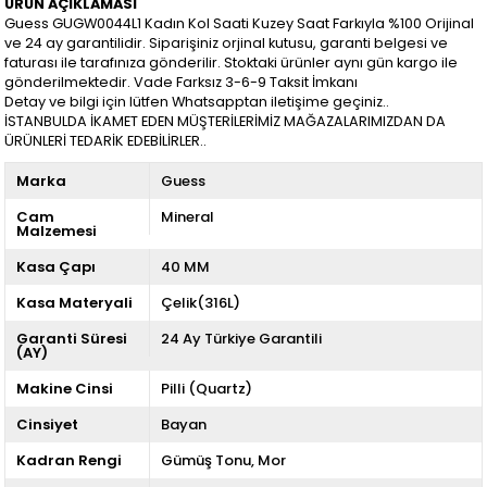
ÜRÜN AÇIKLAMASI
Guess GUGW0044L1 Kadın Kol Saati Kuzey Saat Farkıyla %100 Orijinal
ve 24 ay garantilidir. Siparişiniz orjinal kutusu, garanti belgesi ve
faturası ile tarafınıza gönderilir. Stoktaki ürünler aynı gün kargo ile
gönderilmektedir. Vade Farksız 3-6-9 Taksit İmkanı
Detay ve bilgi için lütfen Whatsapptan iletişime geçiniz..
İSTANBULDA İKAMET EDEN MÜŞTERİLERİMİZ MAĞAZALARIMIZDAN DA
ÜRÜNLERİ TEDARİK EDEBİLİRLER..
Marka
Guess
Cam
Mineral
Malzemesi
Kasa Çapı
40 MM
Kasa Materyali
Çelik(316L)
Garanti Süresi
24 Ay Türkiye Garantili
(AY)
Makine Cinsi
Pilli (Quartz)
Cinsiyet
Bayan
Kadran Rengi
Gümüş Tonu
Mor