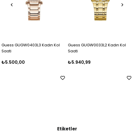
03L3 Kadın Kol
Guess GUGW0033L2 Kadın Kol
Guess GUGW040
Saati
Saati
₺5.940,99
₺6.499,99
Etiketler