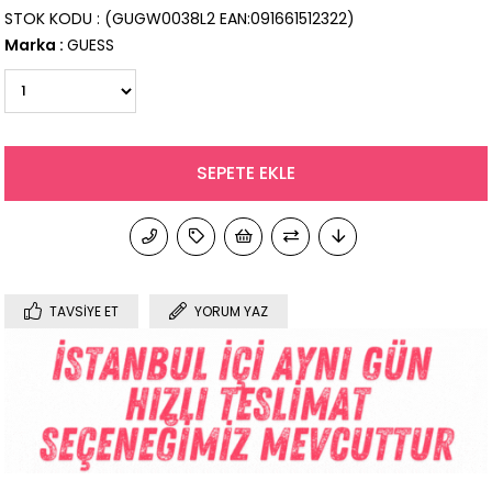
STOK KODU
(GUGW0038L2 EAN:091661512322)
Marka
:
GUESS
TAVSIYE ET
YORUM YAZ