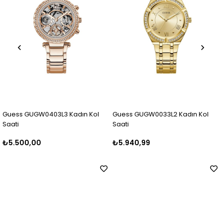
403L3 Kadın Kol
Guess GUGW0033L2 Kadın Kol
Guess GUGW04
Saati
Saati
₺5.940,99
₺6.499,99