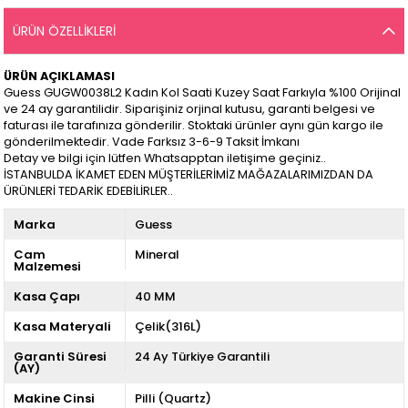
ÜRÜN ÖZELLIKLERI
ÜRÜN AÇIKLAMASI
Guess GUGW0038L2 Kadın Kol Saati Kuzey Saat Farkıyla %100 Orijinal
ve 24 ay garantilidir. Siparişiniz orjinal kutusu, garanti belgesi ve
faturası ile tarafınıza gönderilir. Stoktaki ürünler aynı gün kargo ile
gönderilmektedir. Vade Farksız 3-6-9 Taksit İmkanı
Detay ve bilgi için lütfen Whatsapptan iletişime geçiniz..
İSTANBULDA İKAMET EDEN MÜŞTERİLERİMİZ MAĞAZALARIMIZDAN DA
ÜRÜNLERİ TEDARİK EDEBİLİRLER..
Marka
Guess
Cam
Mineral
Malzemesi
Kasa Çapı
40 MM
Kasa Materyali
Çelik(316L)
Garanti Süresi
24 Ay Türkiye Garantili
(AY)
Makine Cinsi
Pilli (Quartz)