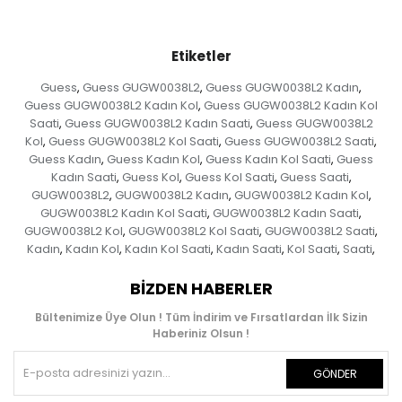
Etiketler
Guess
Guess GUGW0038L2
Guess GUGW0038L2 Kadın
,
,
,
Guess GUGW0038L2 Kadın Kol
Guess GUGW0038L2 Kadın Kol
,
Saati
Guess GUGW0038L2 Kadın Saati
Guess GUGW0038L2
,
,
Kol
Guess GUGW0038L2 Kol Saati
Guess GUGW0038L2 Saati
,
,
,
Guess Kadın
Guess Kadın Kol
Guess Kadın Kol Saati
Guess
,
,
,
Kadın Saati
Guess Kol
Guess Kol Saati
Guess Saati
,
,
,
,
GUGW0038L2
GUGW0038L2 Kadın
GUGW0038L2 Kadın Kol
,
,
,
GUGW0038L2 Kadın Kol Saati
GUGW0038L2 Kadın Saati
,
,
GUGW0038L2 Kol
GUGW0038L2 Kol Saati
GUGW0038L2 Saati
,
,
,
Kadın
Kadın Kol
Kadın Kol Saati
Kadın Saati
Kol Saati
Saati
,
,
,
,
,
,
BIZDEN HABERLER
Bültenimize Üye Olun ! Tüm İndirim ve Fırsatlardan İlk Sizin
Haberiniz Olsun !
GÖNDER