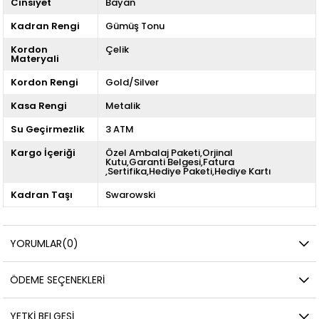
Cinsiyet
Bayan
Kadran Rengi
Gümüş Tonu
Kordon
Çelik
Materyali
Kordon Rengi
Gold/Silver
Kasa Rengi
Metalik
Su Geçirmezlik
3 ATM
Kargo İçeriği
Özel Ambalaj Paketi,Orjinal
Kutu,Garanti Belgesi,Fatura
,Sertifika,Hediye Paketi,Hediye Kartı
Kadran Taşı
Swarowski
YORUMLAR
(0)
ÖDEME SEÇENEKLERI
YETKİ BELGESİ