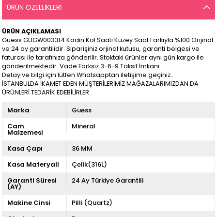
ÜRÜN ÖZELLIKLERI
ÜRÜN AÇIKLAMASI
Guess GUGW0033L4 Kadın Kol Saati Kuzey Saat Farkıyla %100 Orijinal
ve 24 ay garantilidir. Siparişiniz orjinal kutusu, garanti belgesi ve
faturası ile tarafınıza gönderilir. Stoktaki ürünler aynı gün kargo ile
gönderilmektedir. Vade Farksız 3-6-9 Taksit İmkanı
Detay ve bilgi için lütfen Whatsapptan iletişime geçiniz..
İSTANBULDA İKAMET EDEN MÜŞTERİLERİMİZ MAĞAZALARIMIZDAN DA
ÜRÜNLERİ TEDARİK EDEBİLİRLER..
Marka
Guess
Cam
Mineral
Malzemesi
Kasa Çapı
36 MM
Kasa Materyali
Çelik(316L)
Garanti Süresi
24 Ay Türkiye Garantili
(AY)
Makine Cinsi
Pilli (Quartz)