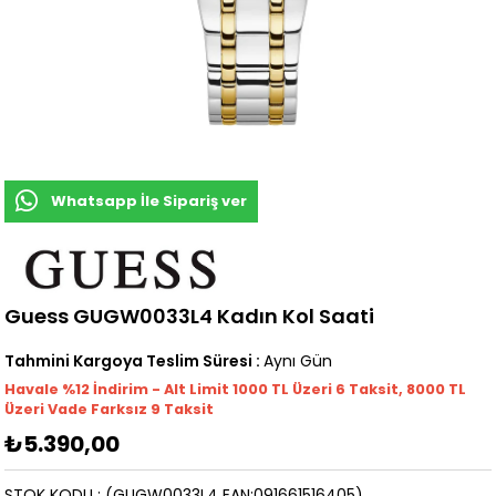
Whatsapp İle Sipariş ver
Guess GUGW0033L4 Kadın Kol Saati
Tahmini Kargoya Teslim Süresi
:
Aynı Gün
Havale %12 İndirim - Alt Limit 1000
TL
Üzeri 6 Taksit, 8000 TL
Üzeri Vade Farksız 9 Taksit
₺5.390,00
STOK KODU
(GUGW0033L4 EAN:091661516405)