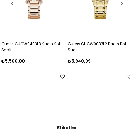
3 Kadın Kol
Guess GUGW0033L2 Kadın Kol
Guess GUGW0403L
Saati
Saati
₺5.940,99
₺6.499,99
Etiketler