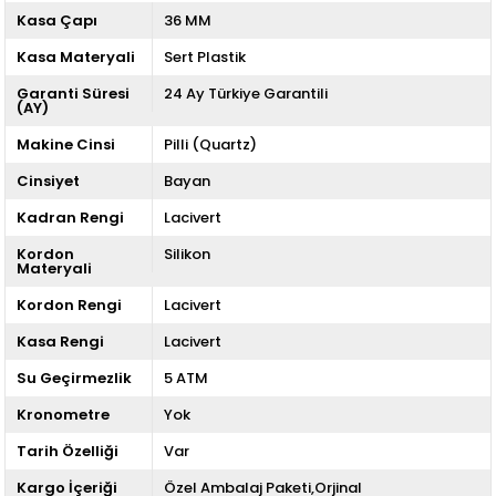
Kasa Çapı
36 MM
Kasa Materyali
Sert Plastik
Garanti Süresi
24 Ay Türkiye Garantili
(AY)
Makine Cinsi
Pilli (Quartz)
Cinsiyet
Bayan
Kadran Rengi
Lacivert
Kordon
Silikon
Materyali
Kordon Rengi
Lacivert
Kasa Rengi
Lacivert
Su Geçirmezlik
5 ATM
Kronometre
Yok
Tarih Özelliği
Var
Kargo İçeriği
Özel Ambalaj Paketi,Orjinal