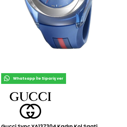
Whatsapp İle Sipariş ver
Gucci Sync YA137304 Kadın Kol Saati