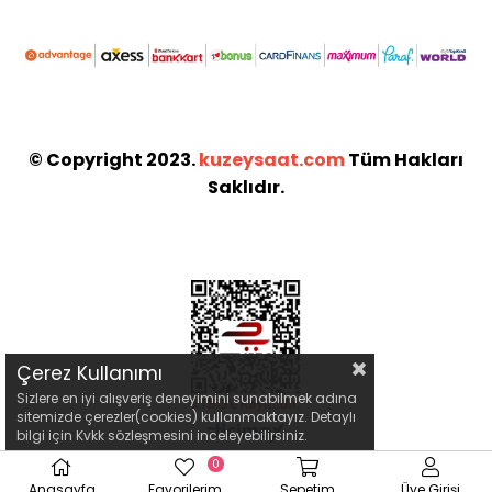
© Copyright 2023.
kuzeysaat.com
Tüm Hakları
Saklıdır.
Çerez Kullanımı
Sizlere en iyi alışveriş deneyimini sunabilmek adına
sitemizde çerezler(cookies) kullanmaktayız. Detaylı
bilgi için Kvkk sözleşmesini inceleyebilirsiniz.
0
Anasayfa
Favorilerim
Sepetim
Üye Girişi