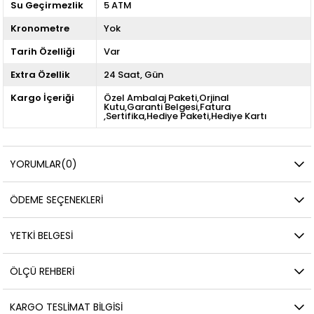
Su Geçirmezlik
5 ATM
Kronometre
Yok
Tarih Özelliği
Var
Extra Özellik
24 Saat
Gün
Kargo İçeriği
Özel Ambalaj Paketi,Orjinal
Kutu,Garanti Belgesi,Fatura
,Sertifika,Hediye Paketi,Hediye Kartı
YORUMLAR
(0)
ÖDEME SEÇENEKLERI
YETKİ BELGESİ
ÖLÇÜ REHBERI
KARGO TESLIMAT BILGISI