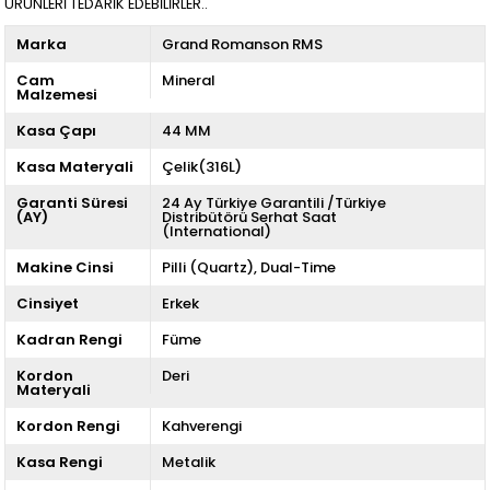
ÜRÜNLERİ TEDARİK EDEBİLİRLER..
Marka
Grand Romanson RMS
Cam
Mineral
Malzemesi
Kasa Çapı
44 MM
Kasa Materyali
Çelik(316L)
Garanti Süresi
24 Ay Türkiye Garantili /Türkiye
(AY)
Distribütörü Serhat Saat
(International)
Makine Cinsi
Pilli (Quartz)
Dual-Time
Cinsiyet
Erkek
Kadran Rengi
Füme
Kordon
Deri
Materyali
Kordon Rengi
Kahverengi
Kasa Rengi
Metalik