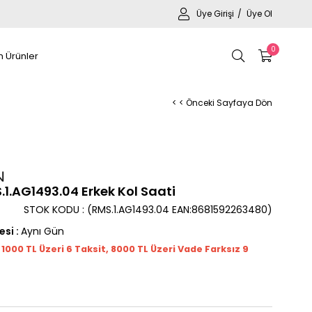
Üye Girişi
Üye Ol
0
 Ürünler
< < Önceki Sayfaya Dön
.AG1493.04 Erkek Kol Saati
STOK KODU
(RMS.1.AG1493.04 EAN:8681592263480)
esi
:
Aynı Gün
t 1000
TL
Üzeri 6 Taksit, 8000 TL Üzeri Vade Farksız 9