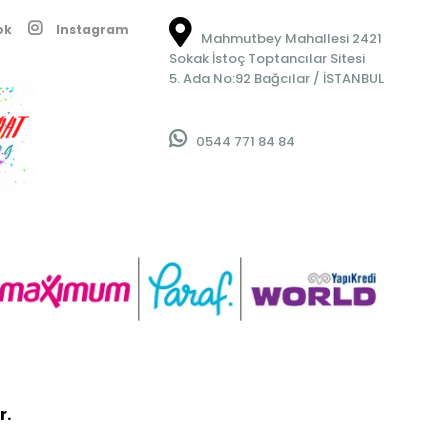
ok
Instagram
Mahmutbey Mahallesi 2421
Sokak İstoç Toptancılar Sitesi
5. Ada No:92 Bağcılar / İSTANBUL
0544 771 84 84
r.