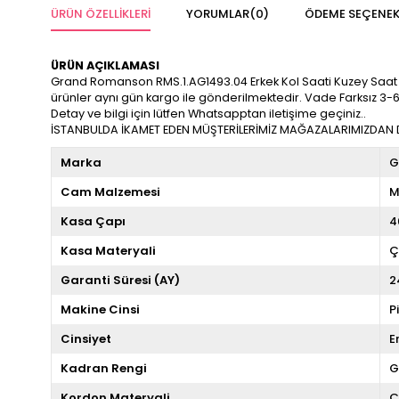
ÜRÜN ÖZELLIKLERI
YORUMLAR
(0)
ÖDEME SEÇENEK
ÜRÜN AÇIKLAMASI
Grand Romanson RMS.1.AG1493.04 Erkek Kol Saati Kuzey Saat Farkıy
ürünler aynı gün kargo ile gönderilmektedir. Vade Farksız 3-6
Detay ve bilgi için lütfen Whatsapptan iletişime geçiniz..
İSTANBULDA İKAMET EDEN MÜŞTERİLERİMİZ MAĞAZALARIMIZDAN DA
Marka
G
Cam Malzemesi
M
Kasa Çapı
4
Kasa Materyali
Ç
Garanti Süresi (AY)
2
Makine Cinsi
P
Cinsiyet
E
Kadran Rengi
G
Kordon Materyali
Ç