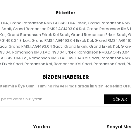
Etiketler
3.04
Grand Romanson RMS.1.AG1493.04 Erkek
Grand Romanson RMS.1
,
,
 Saati
Grand Romanson RMS.1.AG1493.04 Kol
Grand Romanson RMS.1.
,
,
Kol
Grand Romanson Erkek Kol Saati
Grand Romanson Erkek Saati
G
,
,
,
AG1493.04 Erkek
Grand RMS.1.AG1493.04 Erkek Kol
Grand RMS.1.AG1493
,
,
aati
Grand RMS.1.AG1493.04 Saati
Grand Erkek
Grand Erkek Kol
Grand
,
,
,
,
93.04
Romanson RMS.1.AG1493.04 Erkek
Romanson RMS.1.AG1493.04 
,
,
.AG1493.04 Kol
Romanson RMS.1.AG1493.04 Kol Saati
Romanson RMS.1
,
,
Erkek Saati
Romanson Kol
Romanson Kol Saati
Romanson Saati
RM
,
,
,
,
BIZDEN HABERLER
ltenimize Üye Olun ! Tüm İndirim ve Fırsatlardan İlk Sizin Haberiniz Olsu
GÖNDER
Yardım
Sosyal M