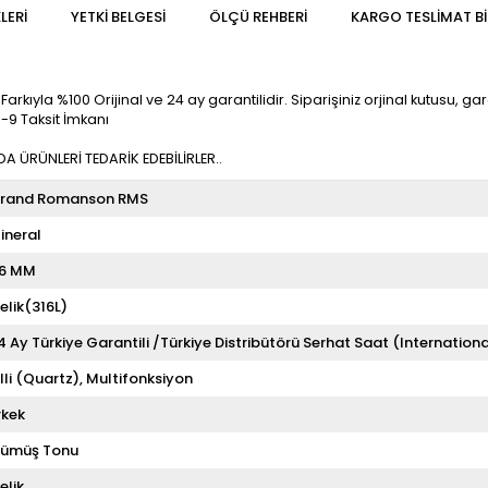
LERI
YETKİ BELGESİ
ÖLÇÜ REHBERI
KARGO TESLIMAT BI
la %100 Orijinal ve 24 ay garantilidir. Siparişiniz orjinal kutusu, garan
-9 Taksit İmkanı
 ÜRÜNLERİ TEDARİK EDEBİLİRLER..
rand Romanson RMS
ineral
6 MM
elik(316L)
4 Ay Türkiye Garantili /Türkiye Distribütörü Serhat Saat (Internationa
illi (Quartz)
Multifonksiyon
rkek
ümüş Tonu
elik