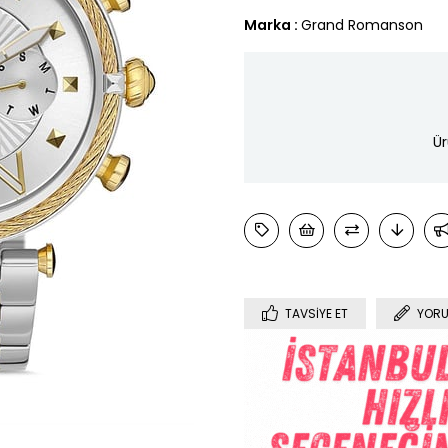
Marka
:
Grand Romanson
Ür
TAVSIYE ET
YORU