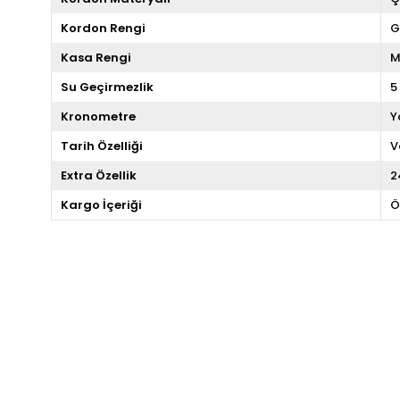
Kordon Rengi
G
Kasa Rengi
M
Su Geçirmezlik
5
Kronometre
Y
Tarih Özelliği
V
Extra Özellik
2
Kargo İçeriği
Ö