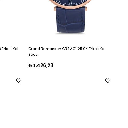
 Erkek Kol
Grand Romanson GR.1.AG1125.04 Erkek Kol
Grand
Saati
Saati
₺4.426,23
₺2.