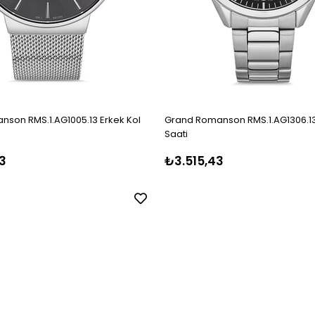
son RMS.1.AG1005.13 Erkek Kol
Grand Romanson RMS.1.AG1306.13
Saati
3
₺3.515,43