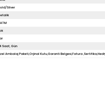
old/Silver
etalik
 ATM
ok
ar
4 Saat
Gün
zel Ambalaj Paketi,Orjinal Kutu,Garanti Belgesi,Fatura ,Sertifika,Hedi