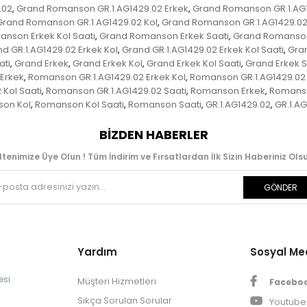
.02
Grand Romanson GR.1.AG1429.02 Erkek
Grand Romanson GR.1.AG1
,
,
Grand Romanson GR.1.AG1429.02 Kol
Grand Romanson GR.1.AG1429.02 
,
nson Erkek Kol Saati
Grand Romanson Erkek Saati
Grand Romanson
,
,
d GR.1.AG1429.02 Erkek Kol
Grand GR.1.AG1429.02 Erkek Kol Saati
Gran
,
,
ati
Grand Erkek
Grand Erkek Kol
Grand Erkek Kol Saati
Grand Erkek S
,
,
,
,
Erkek
Romanson GR.1.AG1429.02 Erkek Kol
Romanson GR.1.AG1429.02 E
,
,
Kol Saati
Romanson GR.1.AG1429.02 Saati
Romanson Erkek
Romanso
,
,
,
on Kol
Romanson Kol Saati
Romanson Saati
GR.1.AG1429.02
GR.1.AG
,
,
,
,
BIZDEN HABERLER
ltenimize Üye Olun ! Tüm İndirim ve Fırsatlardan İlk Sizin Haberiniz Olsu
GÖNDER
Yardım
Sosyal M
esi
Müşteri Hizmetleri
Facebo
Sıkça Sorulan Sorular
Youtube