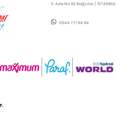
5. Ada No:92 Bağcılar / İSTANBUL
0544 771 84 84
r.