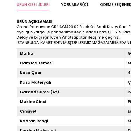
ÜRÜN ÖZELLIKLERI
YORUMLAR
(0)
ÖDEME SEÇENEK
ÜRÜN AÇIKLAMASI
Grand Romanson GR.1.AG1429.02 Erkek Kol Saati Kuzey Saat Farkıyl
aynı gün kargo ile gönderilmektedir. Vade Farksız 3-6-9 Taksi
Detay ve bilgi için lütfen Whatsapptan iletişime geçiniz..
İSTANBULDA İKAMET EDEN MÜŞTERİLERİMİZ MAĞAZALARIMIZDAN DA
Marka
G
Cam Malzemesi
M
Kasa Çapı
4
Kasa Materyali
Ç
Garanti Süresi (AY)
2
Makine Cinsi
P
Cinsiyet
E
Kadran Rengi
S
Kordon Materyali
D