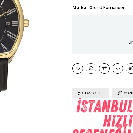
Marka
:
Grand Romanson
Ür
TAVSIYE ET
YORU