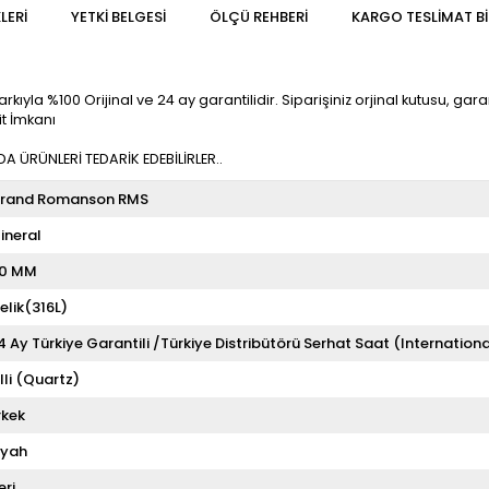
LERI
YETKİ BELGESİ
ÖLÇÜ REHBERI
KARGO TESLIMAT BI
a %100 Orijinal ve 24 ay garantilidir. Siparişiniz orjinal kutusu, garanti
t İmkanı
 ÜRÜNLERİ TEDARİK EDEBİLİRLER..
rand Romanson RMS
ineral
0 MM
elik(316L)
4 Ay Türkiye Garantili /Türkiye Distribütörü Serhat Saat (Internationa
illi (Quartz)
rkek
iyah
eri