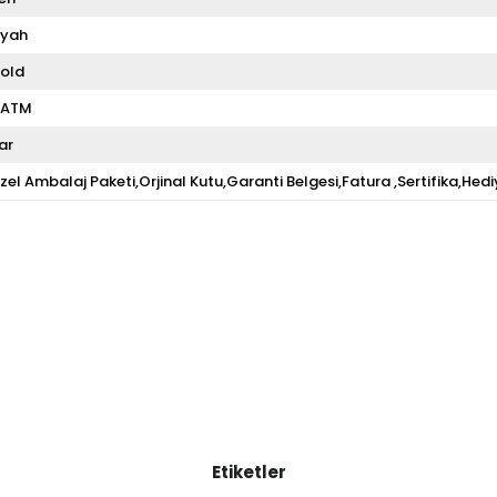
iyah
old
 ATM
ar
zel Ambalaj Paketi,Orjinal Kutu,Garanti Belgesi,Fatura ,Sertifika,Hedi
Etiketler