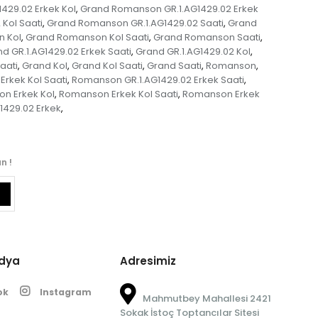
429.02 Erkek Kol
Grand Romanson GR.1.AG1429.02 Erkek
,
Kol Saati
Grand Romanson GR.1.AG1429.02 Saati
Grand
,
,
 Kol
Grand Romanson Kol Saati
Grand Romanson Saati
,
,
,
d GR.1.AG1429.02 Erkek Saati
Grand GR.1.AG1429.02 Kol
,
,
aati
Grand Kol
Grand Kol Saati
Grand Saati
Romanson
,
,
,
,
,
rkek Kol Saati
Romanson GR.1.AG1429.02 Erkek Saati
,
,
n Erkek Kol
Romanson Erkek Kol Saati
Romanson Erkek
,
,
1429.02 Erkek
,
n !
edya
Adresimiz
ok
Instagram
Mahmutbey Mahallesi 2421
Sokak İstoç Toptancılar Sitesi