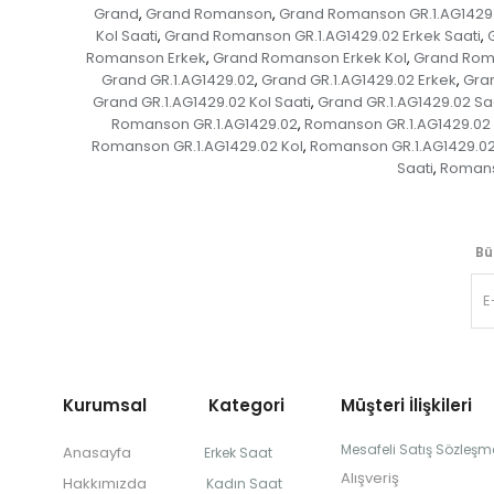
Grand
Grand Romanson
Grand Romanson GR.1.AG1429
,
,
Kol Saati
Grand Romanson GR.1.AG1429.02 Erkek Saati
,
,
Romanson Erkek
Grand Romanson Erkek Kol
Grand Roma
,
,
Grand GR.1.AG1429.02
Grand GR.1.AG1429.02 Erkek
Gran
,
,
Grand GR.1.AG1429.02 Kol Saati
Grand GR.1.AG1429.02 Sa
,
Romanson GR.1.AG1429.02
Romanson GR.1.AG1429.02 
,
Romanson GR.1.AG1429.02 Kol
Romanson GR.1.AG1429.02 
,
Saati
Romans
,
Bü
Kurumsal Kategori
Müşteri İlişkileri
Mesafeli Satış Sözleşm
Anasayfa
Erkek Saat
Alışveriş
Hakkımızda
Kadın Saat