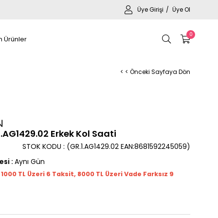
Üye Girişi
Üye Ol
0
 Ürünler
< < Önceki Sayfaya Dön
AG1429.02 Erkek Kol Saati
STOK KODU
(GR.1.AG1429.02 EAN:8681592245059)
esi
:
Aynı Gün
t 1000
TL
Üzeri 6 Taksit, 8000 TL Üzeri Vade Farksız 9