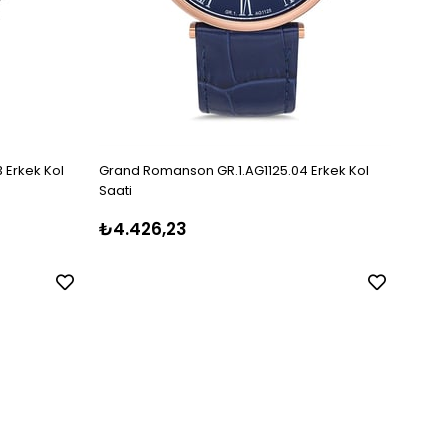
 Erkek Kol
Grand Romanson GR.1.AG1125.04 Erkek Kol
Grand
Saati
Saati
₺4.426,23
₺2.