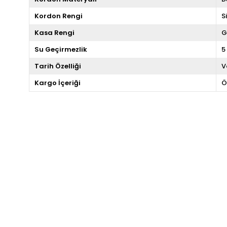
Kordon Rengi
S
Kasa Rengi
G
Su Geçirmezlik
5
Tarih Özelliği
V
Kargo İçeriği
Ö