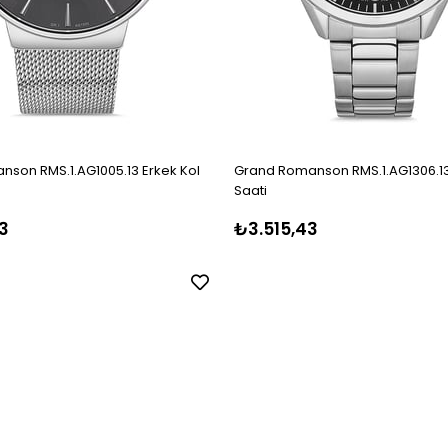
son RMS.1.AG1005.13 Erkek Kol
Grand Romanson RMS.1.AG1306.13
Saati
3
₺3.515,43