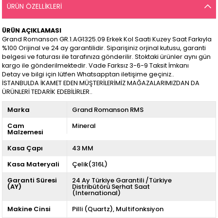
ÜRÜN ÖZELLIKLERI
ÜRÜN AÇIKLAMASI
Grand Romanson GR.1.AG1325.09 Erkek Kol Saati Kuzey Saat Farkıyla
%100 Orijinal ve 24 ay garantilidir. Siparişiniz orjinal kutusu, garanti
belgesi ve faturası ile tarafınıza gönderilir. Stoktaki ürünler aynı gün
kargo ile gönderilmektedir. Vade Farksız 3-6-9 Taksit İmkanı
Detay ve bilgi için lütfen Whatsapptan iletişime geçiniz..
İSTANBULDA İKAMET EDEN MÜŞTERİLERİMİZ MAĞAZALARIMIZDAN DA
ÜRÜNLERİ TEDARİK EDEBİLİRLER..
Marka
Grand Romanson RMS
Cam
Mineral
Malzemesi
Kasa Çapı
43 MM
Kasa Materyali
Çelik(316L)
Garanti Süresi
24 Ay Türkiye Garantili /Türkiye
(AY)
Distribütörü Serhat Saat
(International)
Makine Cinsi
Pilli (Quartz)
Multifonksiyon