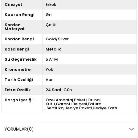
Cinsiyet
Erkek
Kadran Rengi
Gri
Kordon
Çelik
Materyali
Kordon Rengi
Gold/Silver
Kasa Rengi
Metalik
Su Geçirmezlik
5 ATM
Kronometre
Yok
Tarih Özelliği
Var
Extra Özellik
24 Saat
Gün
Kargo İçeriği
Özel Ambalaj Paketi,Orjinal
Kutu,Garanti Belgesi,Fatura
,Sertifika,Hediye Paketi,Hediye Kartı
YORUMLAR
(0)