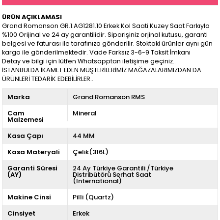
ÜRÜN AÇIKLAMASI
Grand Romanson GR.1.AG1281.10 Erkek Kol Saati Kuzey Saat Farkıyla
%100 Orijinal ve 24 ay garantilidir. Siparişiniz orjinal kutusu, garanti
belgesi ve faturası ile tarafınıza gönderilir. Stoktaki ürünler aynı gün
kargo ile gönderilmektedir. Vade Farksız 3-6-9 Taksit İmkanı
Detay ve bilgi için lütfen Whatsapptan iletişime geçiniz..
İSTANBULDA İKAMET EDEN MÜŞTERİLERİMİZ MAĞAZALARIMIZDAN DA
ÜRÜNLERİ TEDARİK EDEBİLİRLER..
Marka
Grand Romanson RMS
Cam
Mineral
Malzemesi
Kasa Çapı
44 MM
Kasa Materyali
Çelik(316L)
Garanti Süresi
24 Ay Türkiye Garantili /Türkiye
(AY)
Distribütörü Serhat Saat
(International)
Makine Cinsi
Pilli (Quartz)
Cinsiyet
Erkek