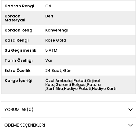
Kadran Rengi
Gri
Kordon
Deri
Materyali
Kordon Rengi
Kahverengi
Kasa Rengi
Rose Gold
Su Geçirmezlik
5 ATM
Tarih Özelliği
Var
Extra Özellik
24 Saat
Gün
Kargo İçeriği
Özel Ambalaj Paketi,Orjinal
Kutu,Garanti Belgesi,Fatura
,Sertifika,Hediye Paketi,Hediye Kartı
YORUMLAR
(0)
ÖDEME SEÇENEKLERI