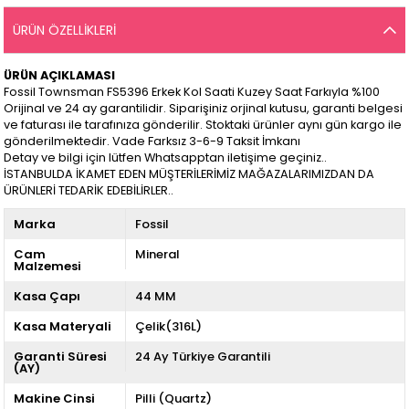
ÜRÜN ÖZELLIKLERI
ÜRÜN AÇIKLAMASI
Fossil Townsman FS5396 Erkek Kol Saati Kuzey Saat Farkıyla %100
Orijinal ve 24 ay garantilidir. Siparişiniz orjinal kutusu, garanti belgesi
ve faturası ile tarafınıza gönderilir. Stoktaki ürünler aynı gün kargo ile
gönderilmektedir. Vade Farksız 3-6-9 Taksit İmkanı
Detay ve bilgi için lütfen Whatsapptan iletişime geçiniz..
İSTANBULDA İKAMET EDEN MÜŞTERİLERİMİZ MAĞAZALARIMIZDAN DA
ÜRÜNLERİ TEDARİK EDEBİLİRLER..
Marka
Fossil
Cam
Mineral
Malzemesi
Kasa Çapı
44 MM
Kasa Materyali
Çelik(316L)
Garanti Süresi
24 Ay Türkiye Garantili
(AY)
Makine Cinsi
Pilli (Quartz)