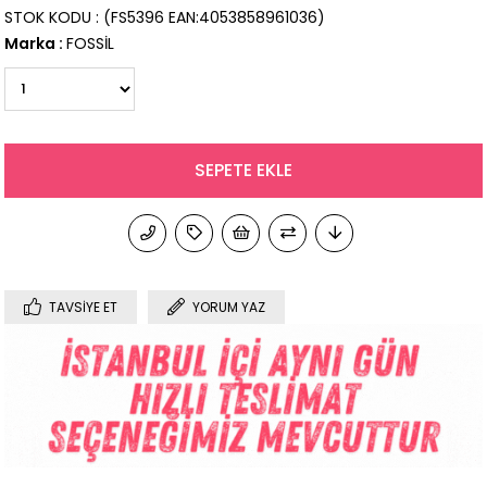
STOK KODU
(FS5396 EAN:4053858961036)
Marka
:
FOSSİL
TAVSIYE ET
YORUM YAZ