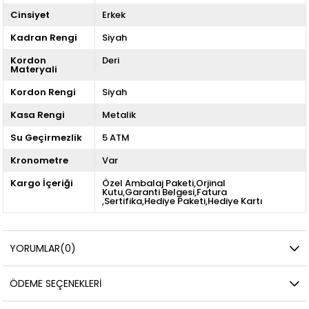
Cinsiyet
Erkek
Kadran Rengi
Siyah
Kordon
Deri
Materyali
Kordon Rengi
Siyah
Kasa Rengi
Metalik
Su Geçirmezlik
5 ATM
Kronometre
Var
Kargo İçeriği
Özel Ambalaj Paketi,Orjinal
Kutu,Garanti Belgesi,Fatura
,Sertifika,Hediye Paketi,Hediye Kartı
YORUMLAR
(0)
ÖDEME SEÇENEKLERI