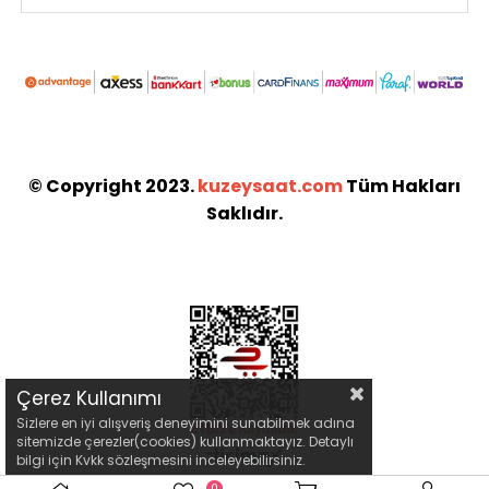
© Copyright 2023.
kuzeysaat.com
Tüm Hakları
Saklıdır.
Çerez Kullanımı
Sizlere en iyi alışveriş deneyimini sunabilmek adına
sitemizde çerezler(cookies) kullanmaktayız. Detaylı
bilgi için Kvkk sözleşmesini inceleyebilirsiniz.
0