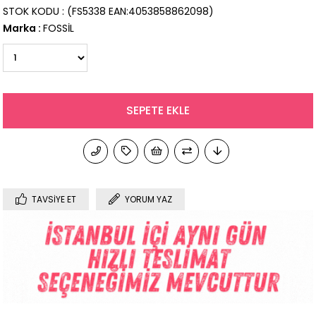
STOK KODU
(FS5338 EAN:4053858862098)
Marka
:
FOSSİL
TAVSIYE ET
YORUM YAZ