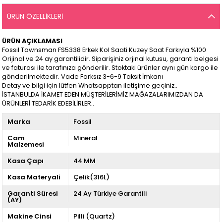
ÜRÜN ÖZELLIKLERI
ÜRÜN AÇIKLAMASI
Fossil Townsman FS5338 Erkek Kol Saati Kuzey Saat Farkıyla %100
Orijinal ve 24 ay garantilidir. Siparişiniz orjinal kutusu, garanti belgesi
ve faturası ile tarafınıza gönderilir. Stoktaki ürünler aynı gün kargo ile
gönderilmektedir. Vade Farksız 3-6-9 Taksit İmkanı
Detay ve bilgi için lütfen Whatsapptan iletişime geçiniz..
İSTANBULDA İKAMET EDEN MÜŞTERİLERİMİZ MAĞAZALARIMIZDAN DA
ÜRÜNLERİ TEDARİK EDEBİLİRLER..
Marka
Fossil
Cam
Mineral
Malzemesi
Kasa Çapı
44 MM
Kasa Materyali
Çelik(316L)
Garanti Süresi
24 Ay Türkiye Garantili
(AY)
Makine Cinsi
Pilli (Quartz)