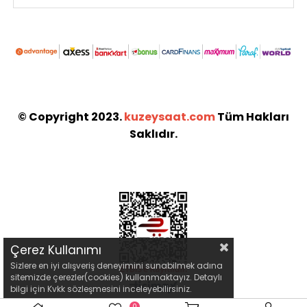
© Copyright 2023.
kuzeysaat.com
Tüm Hakları
Saklıdır.
Çerez Kullanımı
Sizlere en iyi alışveriş deneyimini sunabilmek adına
sitemizde çerezler(cookies) kullanmaktayız. Detaylı
bilgi için Kvkk sözleşmesini inceleyebilirsiniz.
0