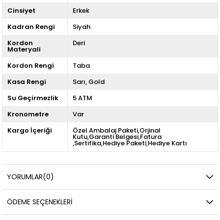
Cinsiyet
Erkek
Kadran Rengi
Siyah
Kordon
Deri
Materyali
Kordon Rengi
Taba
Kasa Rengi
Sarı
Gold
Su Geçirmezlik
5 ATM
Kronometre
Var
Kargo İçeriği
Özel Ambalaj Paketi,Orjinal
Kutu,Garanti Belgesi,Fatura
,Sertifika,Hediye Paketi,Hediye Kartı
YORUMLAR
(0)
ÖDEME SEÇENEKLERI