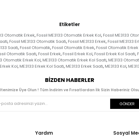
Etiketler
33 Otomatik Erkek
Fossil ME3133 Otomatik Erkek Kol
Fossil ME3133 Otom
,
,
aati
Fossil ME3133 Otomatik Saati
Fossil ME3133 Erkek
Fossil ME3133 Er
,
,
,
3133 Saati
Fossil Otomatik
Fossil Otomatik Erkek
Fossil Otomatik Erkek
,
,
,
ssil Otomatik Saati
Fossil Erkek
Fossil Erkek Kol
Fossil Erkek Kol Saati
F
,
,
,
,
3 Otomatik Erkek Kol
ME3133 Otomatik Erkek Kol Saati
ME3133 Otomati
,
,
Erkek Kol
ME3133 Erkek Kol Saati
ME3133 Erkek Saati
ME3133 Kol
ME313
,
,
,
,
BIZDEN HABERLER
ltenimize Üye Olun ! Tüm İndirim ve Fırsatlardan İlk Sizin Haberiniz Olsu
GÖNDER
Yardım
Sosyal M