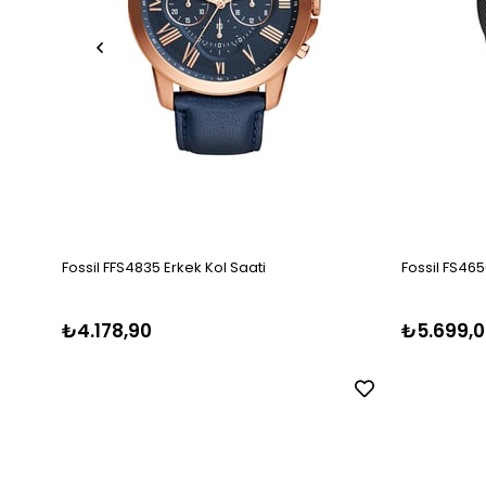
Fossil FFS4835 Erkek Kol Saati
Fossil FS465
₺4.178,90
₺5.699,0