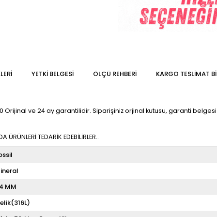
LERI
YETKİ BELGESİ
ÖLÇÜ REHBERI
KARGO TESLIMAT BI
rijinal ve 24 ay garantilidir. Siparişiniz orjinal kutusu, garanti belgesi 
 ÜRÜNLERİ TEDARİK EDEBİLİRLER..
ossil
ineral
4 MM
elik(316L)