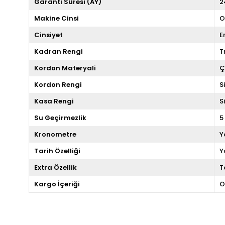
Garanti Süresi (AY)
2
Makine Cinsi
O
Cinsiyet
E
Kadran Rengi
T
Kordon Materyali
Ç
Kordon Rengi
S
Kasa Rengi
S
Su Geçirmezlik
5
Kronometre
Y
Tarih Özelliği
Y
Extra Özellik
T
Kargo İçeriği
Ö