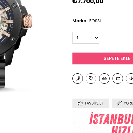
₺7.700,00
Marka
:
FOSSİL
TAVSIYE ET
YORU