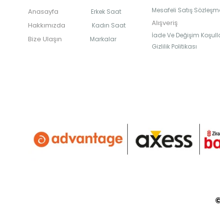
Mesafeli Satış Sözleşm
Anasayfa
Erkek Saat
Alışveriş
Hakkımızda
Kadın Saat
İade Ve Değişim Koşulla
Bize Ulaşın
Markalar
Gizlilik Politikası
©