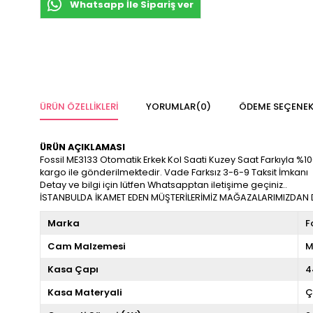
Whatsapp İle Sipariş ver
ÜRÜN ÖZELLIKLERI
YORUMLAR
(0)
ÖDEME SEÇENEK
ÜRÜN AÇIKLAMASI
Fossil ME3133 Otomatik Erkek Kol Saati Kuzey Saat Farkıyla %100 O
kargo ile gönderilmektedir. Vade Farksız 3-6-9 Taksit İmkanı
Detay ve bilgi için lütfen Whatsapptan iletişime geçiniz..
İSTANBULDA İKAMET EDEN MÜŞTERİLERİMİZ MAĞAZALARIMIZDAN DA
Marka
F
Cam Malzemesi
M
Kasa Çapı
4
Kasa Materyali
Ç