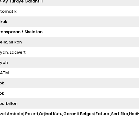
4 Ay Türkiye Garantili
tomatik
rkek
ransparan / Skeleton
elik
Silikon
iyah
Lacivert
iyah
 ATM
ok
ok
ourbillon
zel Ambalaj Paketi,Orjinal Kutu,Garanti Belgesi,Fatura ,Sertifika,Hedi