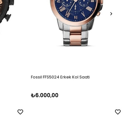
Fossil FFS5024 Erkek Kol Saati
Fossil
₺6.000,00
₺5.