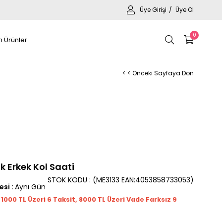
Üye Girişi
Üye Ol
0
 Ürünler
< < Önceki Sayfaya Dön
k Erkek Kol Saati
STOK KODU
(ME3133 EAN:4053858733053)
esi
:
Aynı Gün
t 1000
TL
Üzeri 6 Taksit, 8000 TL Üzeri Vade Farksız 9