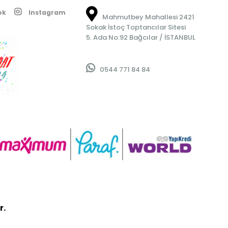
ok
Instagram
Mahmutbey Mahallesi 2421
Sokak İstoç Toptancılar Sitesi
5. Ada No:92 Bağcılar / İSTANBUL
0544 771 84 84
r.