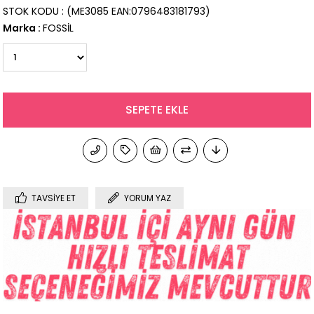
STOK KODU
(ME3085 EAN:0796483181793)
Marka
:
FOSSİL
TAVSIYE ET
YORUM YAZ