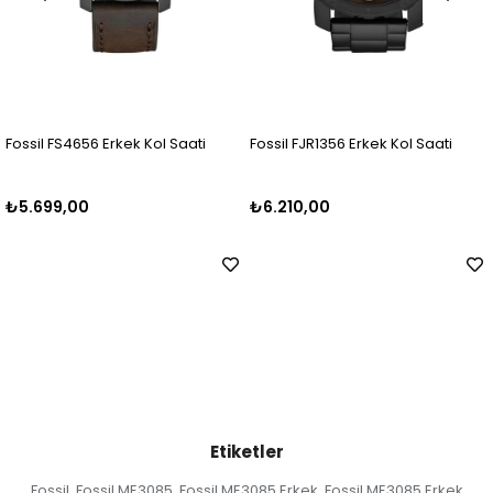
 Kol Saati
Fossil FJR1356 Erkek Kol Saati
Fossil FFS5024 Erkek
₺6.210,00
₺6.000,00
Etiketler
Fossil
Fossil ME3085
Fossil ME3085 Erkek
Fossil ME3085 Erkek
,
,
,