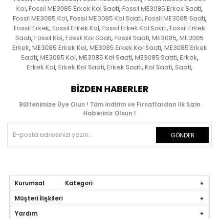
Kol
Fossil ME3085 Erkek Kol Saati
Fossil ME3085 Erkek Saati
,
,
,
Fossil ME3085 Kol
Fossil ME3085 Kol Saati
Fossil ME3085 Saati
,
,
,
Fossil Erkek
Fossil Erkek Kol
Fossil Erkek Kol Saati
Fossil Erkek
,
,
,
Saati
Fossil Kol
Fossil Kol Saati
Fossil Saati
ME3085
ME3085
,
,
,
,
,
Erkek
ME3085 Erkek Kol
ME3085 Erkek Kol Saati
ME3085 Erkek
,
,
,
Saati
ME3085 Kol
ME3085 Kol Saati
ME3085 Saati
Erkek
,
,
,
,
,
Erkek Kol
Erkek Kol Saati
Erkek Saati
Kol Saati
Saati
,
,
,
,
,
BIZDEN HABERLER
Bültenimize Üye Olun ! Tüm İndirim ve Fırsatlardan İlk Sizin
Haberiniz Olsun !
GÖNDER
Kurumsal Kategori
Müşteri İlişkileri
Yardım