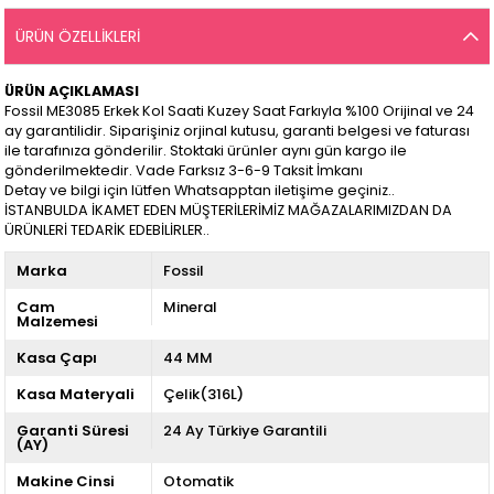
ÜRÜN ÖZELLIKLERI
ÜRÜN AÇIKLAMASI
Fossil ME3085 Erkek Kol Saati Kuzey Saat Farkıyla %100 Orijinal ve 24
ay garantilidir. Siparişiniz orjinal kutusu, garanti belgesi ve faturası
ile tarafınıza gönderilir. Stoktaki ürünler aynı gün kargo ile
gönderilmektedir. Vade Farksız 3-6-9 Taksit İmkanı
Detay ve bilgi için lütfen Whatsapptan iletişime geçiniz..
İSTANBULDA İKAMET EDEN MÜŞTERİLERİMİZ MAĞAZALARIMIZDAN DA
ÜRÜNLERİ TEDARİK EDEBİLİRLER..
Marka
Fossil
Cam
Mineral
Malzemesi
Kasa Çapı
44 MM
Kasa Materyali
Çelik(316L)
Garanti Süresi
24 Ay Türkiye Garantili
(AY)
Makine Cinsi
Otomatik