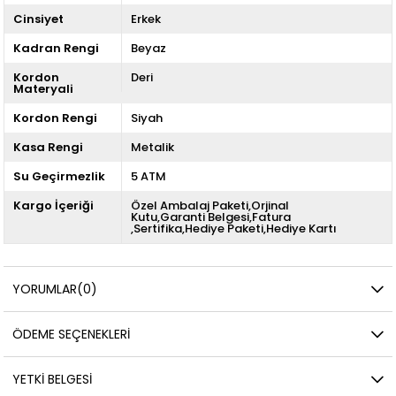
Cinsiyet
Erkek
Kadran Rengi
Beyaz
Kordon
Deri
Materyali
Kordon Rengi
Siyah
Kasa Rengi
Metalik
Su Geçirmezlik
5 ATM
Kargo İçeriği
Özel Ambalaj Paketi,Orjinal
Kutu,Garanti Belgesi,Fatura
,Sertifika,Hediye Paketi,Hediye Kartı
YORUMLAR
(0)
ÖDEME SEÇENEKLERI
YETKİ BELGESİ