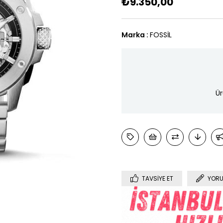
₺9.350,00
Marka
:
FOSSİL
Ür
TAVSIYE ET
YORU