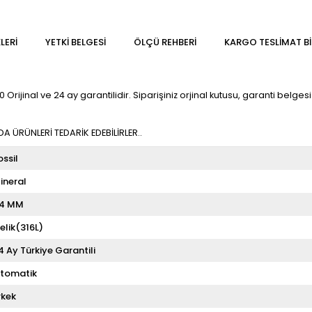
LERI
YETKİ BELGESİ
ÖLÇÜ REHBERI
KARGO TESLIMAT BI
rijinal ve 24 ay garantilidir. Siparişiniz orjinal kutusu, garanti belgesi 
 ÜRÜNLERİ TEDARİK EDEBİLİRLER..
ossil
ineral
4 MM
elik(316L)
4 Ay Türkiye Garantili
tomatik
rkek