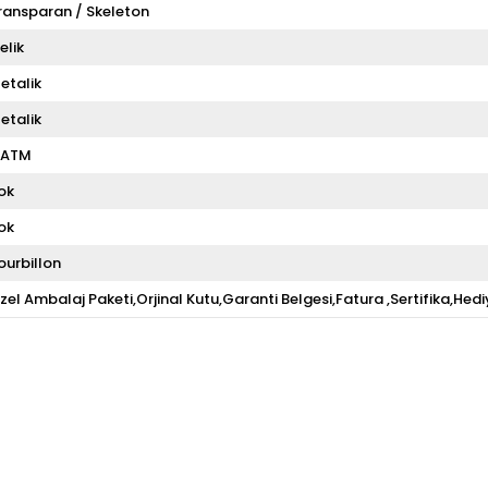
ransparan / Skeleton
elik
etalik
etalik
 ATM
ok
ok
ourbillon
zel Ambalaj Paketi,Orjinal Kutu,Garanti Belgesi,Fatura ,Sertifika,Hedi