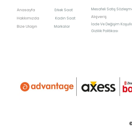
Mesafeli Satış Sözleşm
Anasayfa
Erkek Saat
Alışveriş
Hakkımızda
Kadın Saat
İade Ve Değişim Koşulla
Bize Ulaşın
Markalar
Gizlilik Politikası
©