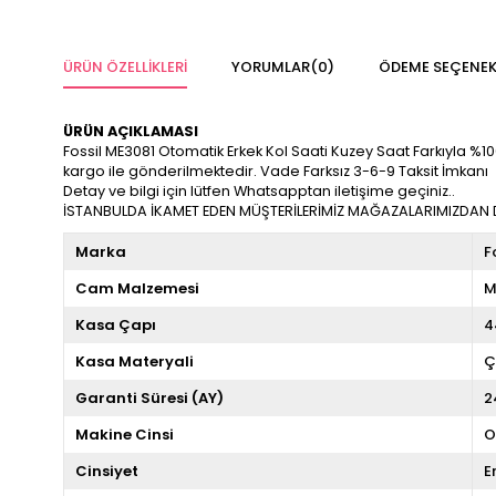
ÜRÜN ÖZELLIKLERI
YORUMLAR
(0)
ÖDEME SEÇENEK
ÜRÜN AÇIKLAMASI
Fossil ME3081 Otomatik Erkek Kol Saati Kuzey Saat Farkıyla %100 O
kargo ile gönderilmektedir. Vade Farksız 3-6-9 Taksit İmkanı
Detay ve bilgi için lütfen Whatsapptan iletişime geçiniz..
İSTANBULDA İKAMET EDEN MÜŞTERİLERİMİZ MAĞAZALARIMIZDAN DA
Marka
F
Cam Malzemesi
M
Kasa Çapı
4
Kasa Materyali
Ç
Garanti Süresi (AY)
2
Makine Cinsi
O
Cinsiyet
E