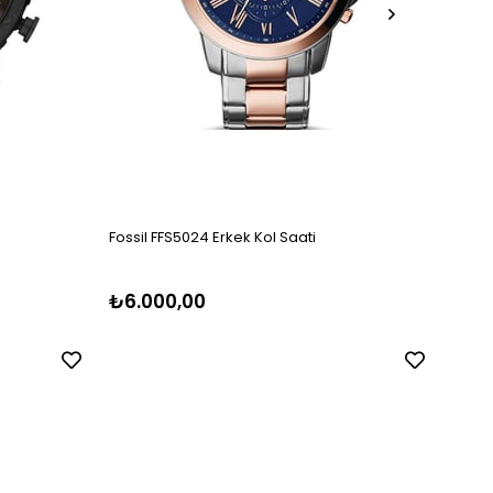
Fossil FFS5024 Erkek Kol Saati
Fossil
₺6.000,00
₺5.