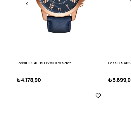
Fossil FFS4835 Erkek Kol Saati
Fossil FS465
₺4.178,90
₺5.699,0