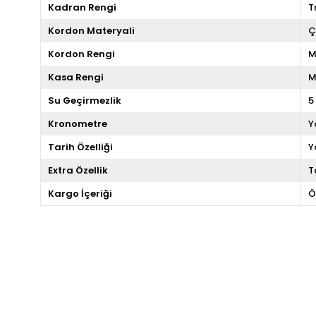
Kadran Rengi
T
Kordon Materyali
Ç
Kordon Rengi
M
Kasa Rengi
M
Su Geçirmezlik
5
Kronometre
Y
Tarih Özelliği
Y
Extra Özellik
T
Kargo İçeriği
Ö