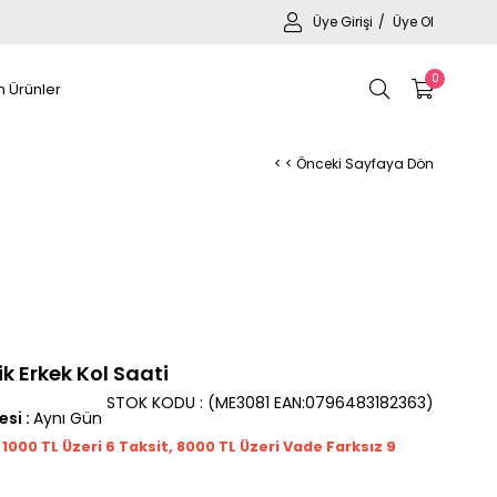
Üye Girişi
Üye Ol
0
 Ürünler
< < Önceki Sayfaya Dön
k Erkek Kol Saati
STOK KODU
(ME3081 EAN:0796483182363)
esi
:
Aynı Gün
t 1000
TL
Üzeri 6 Taksit, 8000 TL Üzeri Vade Farksız 9