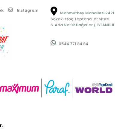
ok
Instagram
Mahmutbey Mahallesi 2421
Sokak İstoç Toptancılar Sitesi
5. Ada No:92 Bağcılar / İSTANBUL
0544 771 84 84
r.