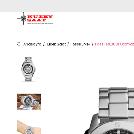
Anasayfa
Erkek Saat
Fossil Erkek
Fossil ME3081 Otomati