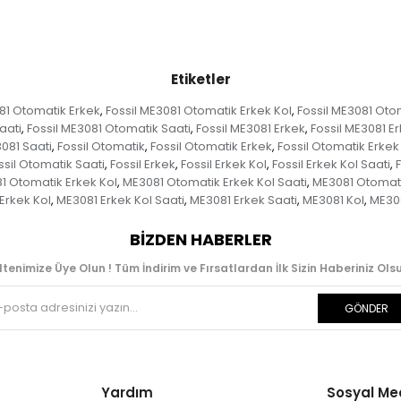
Etiketler
81 Otomatik Erkek
Fossil ME3081 Otomatik Erkek Kol
Fossil ME3081 Otom
,
,
aati
Fossil ME3081 Otomatik Saati
Fossil ME3081 Erkek
Fossil ME3081 Er
,
,
,
3081 Saati
Fossil Otomatik
Fossil Otomatik Erkek
Fossil Otomatik Erkek
,
,
,
ssil Otomatik Saati
Fossil Erkek
Fossil Erkek Kol
Fossil Erkek Kol Saati
F
,
,
,
,
1 Otomatik Erkek Kol
ME3081 Otomatik Erkek Kol Saati
ME3081 Otomati
,
,
Erkek Kol
ME3081 Erkek Kol Saati
ME3081 Erkek Saati
ME3081 Kol
ME308
,
,
,
,
BIZDEN HABERLER
ltenimize Üye Olun ! Tüm İndirim ve Fırsatlardan İlk Sizin Haberiniz Olsu
GÖNDER
Yardım
Sosyal M