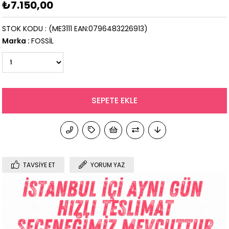
₺7.150,00
STOK KODU
(ME3111 EAN:0796483226913)
Marka
:
FOSSİL
TAVSIYE ET
YORUM YAZ