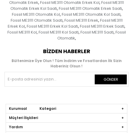
Otomatik Erkek
Fossil ME3111 Otomatik Erkek Kol
Fossil ME3111
,
,
Otomatik Erkek Kol Saati
Fossil ME3111 Otomatik Erkek Saati
,
,
Fossil ME3111 Otomatik Kol
Fossil ME3111 Otomatik Kol Saati
,
,
Fossil ME3111 Otomatik Saati
Fossil ME3111 Erkek
Fossil ME3111
,
,
Erkek Kol
Fossil ME3111 Erkek Kol Saati
Fossil ME3111 Erkek Saati
,
,
,
Fossil ME3111 Kol
Fossil ME3111 Kol Saati
Fossil ME3111 Saati
Fossil
,
,
,
Otomatik
,
BIZDEN HABERLER
Bültenimize Üye Olun ! Tüm İndirim ve Fırsatlardan İlk Sizin
Haberiniz Olsun !
GÖNDER
Kurumsal Kategori
Müşteri İlişkileri
Yardım