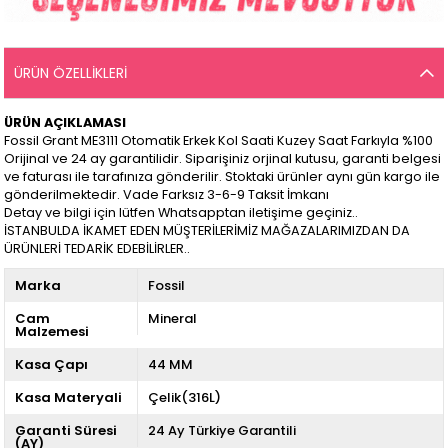
ÜRÜN ÖZELLIKLERI
ÜRÜN AÇIKLAMASI
Fossil Grant ME3111 Otomatik Erkek Kol Saati Kuzey Saat Farkıyla %100
Orijinal ve 24 ay garantilidir. Siparişiniz orjinal kutusu, garanti belgesi
ve faturası ile tarafınıza gönderilir. Stoktaki ürünler aynı gün kargo ile
gönderilmektedir. Vade Farksız 3-6-9 Taksit İmkanı
Detay ve bilgi için lütfen Whatsapptan iletişime geçiniz..
İSTANBULDA İKAMET EDEN MÜŞTERİLERİMİZ MAĞAZALARIMIZDAN DA
ÜRÜNLERİ TEDARİK EDEBİLİRLER..
Marka
Fossil
Cam
Mineral
Malzemesi
Kasa Çapı
44 MM
Kasa Materyali
Çelik(316L)
Garanti Süresi
24 Ay Türkiye Garantili
(AY)