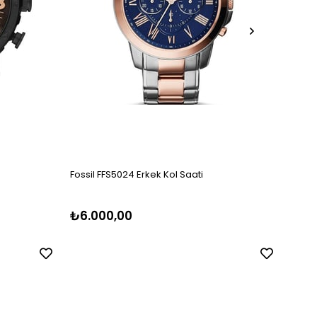
Fossil FFS5024 Erkek Kol Saati
Fossil
₺6.000,00
₺5.