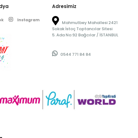
edya
Adresimiz
ok
Instagram
Mahmutbey Mahallesi 2421
Sokak İstoç Toptancılar Sitesi
5. Ada No:92 Bağcılar / İSTANBUL
0544 771 84 84