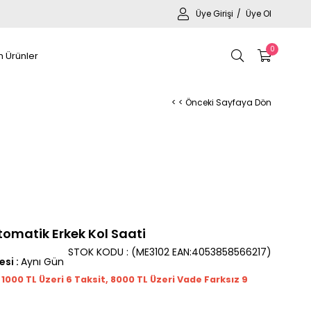
Üye Girişi
Üye Ol
0
 Ürünler
< < Önceki Sayfaya Dön
tomatik Erkek Kol Saati
STOK KODU
(ME3102 EAN:4053858566217)
esi
:
Aynı Gün
t 1000
TL
Üzeri 6 Taksit, 8000 TL Üzeri Vade Farksız 9