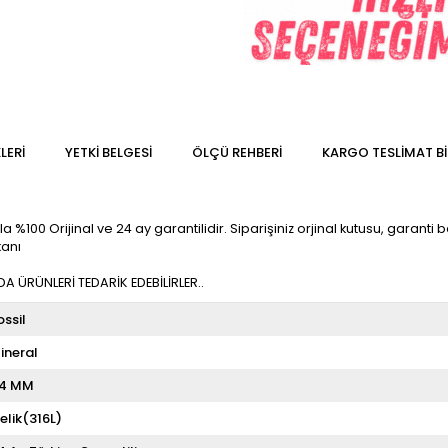
LERI
YETKİ BELGESİ
ÖLÇÜ REHBERI
KARGO TESLIMAT BI
%100 Orijinal ve 24 ay garantilidir. Siparişiniz orjinal kutusu, garanti be
kanı
 ÜRÜNLERİ TEDARİK EDEBİLİRLER..
ossil
ineral
4 MM
elik(316L)