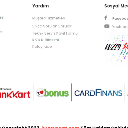
Yardım
Sosyal M
esi
Müşteri Hizmetleri
Facebo
Sıkça Sorulan Sorular
Youtube
rı
Teknik Servis Kayıt Formu
K.V.K.K. Bildirimi
Kolay İade