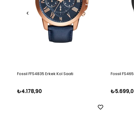
Fossil FFS4835 Erkek Kol Saati
Fossil FS465
₺4.178,90
₺5.699,0