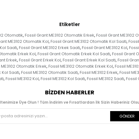
Etiketler
102 Otomatik
Fossil Grant ME3102 Otomatik Erkek
Fossil Grant ME3102 O
,
,
rant ME3102 Otomatik Kol
Fossil Grant ME3102 Otomatik Kol Saati
Fossi
,
,
Kol Saati
Fossil Grant ME3102 Erkek Saati
Fossil Grant ME3102 Kol
Fossi
,
,
,
Otomatik Erkek Kol
Fossil Grant Otomatik Erkek Kol Saati
Fossil Grant 
,
,
ant Erkek
Fossil Grant Erkek Kol
Fossil Grant Erkek Kol Saati
Fossil Gran
,
,
,
l ME3102 Otomatik Erkek
Fossil ME3102 Otomatik Erkek Kol
Fossil ME310
,
,
 Kol Saati
Fossil ME3102 Otomatik Saati
Fossil ME3102 Erkek
Fossil ME
,
,
,
ti
Fossil ME3102 Kol
Fossil ME3102 Kol Saati
Fossil ME3102 Saati
Fossil
,
,
,
,
BIZDEN HABERLER
ltenimize Üye Olun ! Tüm İndirim ve Fırsatlardan İlk Sizin Haberiniz Olsu
GÖNDER