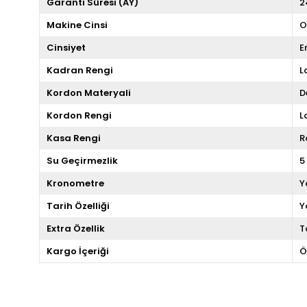
Garanti Süresi (AY)
2
Makine Cinsi
O
Cinsiyet
E
Kadran Rengi
L
Kordon Materyali
D
Kordon Rengi
L
Kasa Rengi
R
Su Geçirmezlik
5
Kronometre
Y
Tarih Özelliği
Y
Extra Özellik
T
Kargo İçeriği
Ö