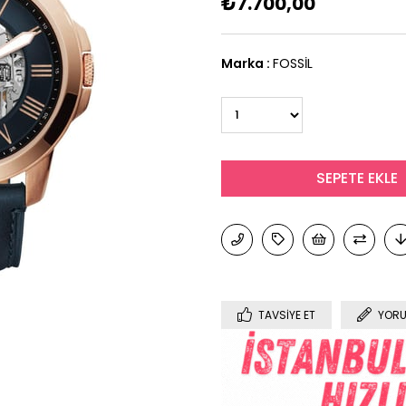
₺7.700,00
Marka
:
FOSSİL
TAVSIYE ET
YORU