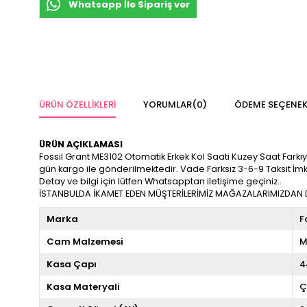
Whatsapp İle Sipariş ver
ÜRÜN ÖZELLIKLERI
YORUMLAR
(0)
ÖDEME SEÇENEK
ÜRÜN AÇIKLAMASI
Fossil Grant ME3102 Otomatik Erkek Kol Saati Kuzey Saat Farkıyla 
gün kargo ile gönderilmektedir. Vade Farksız 3-6-9 Taksit İm
Detay ve bilgi için lütfen Whatsapptan iletişime geçiniz..
İSTANBULDA İKAMET EDEN MÜŞTERİLERİMİZ MAĞAZALARIMIZDAN DA
Marka
F
Cam Malzemesi
M
Kasa Çapı
4
Kasa Materyali
Ç