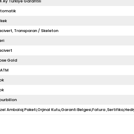
4 Ay Türkiye Garantili
tomatik
rkek
acivert
Transparan / Skeleton
eri
acivert
ose Gold
 ATM
ok
ok
ourbillon
zel Ambalaj Paketi,Orjinal Kutu,Garanti Belgesi,Fatura ,Sertifika,Hedi