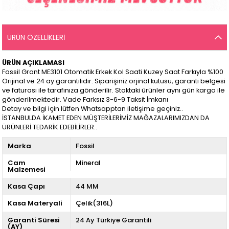
ÜRÜN ÖZELLIKLERI
ÜRÜN AÇIKLAMASI
Fossil Grant ME3101 Otomatik Erkek Kol Saati Kuzey Saat Farkıyla %100
Orijinal ve 24 ay garantilidir. Siparişiniz orjinal kutusu, garanti belgesi
ve faturası ile tarafınıza gönderilir. Stoktaki ürünler aynı gün kargo ile
gönderilmektedir. Vade Farksız 3-6-9 Taksit İmkanı
Detay ve bilgi için lütfen Whatsapptan iletişime geçiniz..
İSTANBULDA İKAMET EDEN MÜŞTERİLERİMİZ MAĞAZALARIMIZDAN DA
ÜRÜNLERİ TEDARİK EDEBİLİRLER..
Marka
Fossil
Cam
Mineral
Malzemesi
Kasa Çapı
44 MM
Kasa Materyali
Çelik(316L)
Garanti Süresi
24 Ay Türkiye Garantili
(AY)