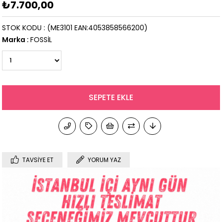
₺7.700,00
STOK KODU
(ME3101 EAN:4053858566200)
Marka
:
FOSSİL
TAVSIYE ET
YORUM YAZ