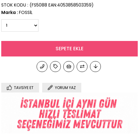
STOK KODU
(FS5088 EAN:4053858503359)
Marka
:
FOSSİL
TAVSIYE ET
YORUM YAZ