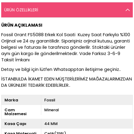
ÜRÜN ÖZELLIKLERI
ÜRÜN AÇIKLAMASI
Fossil Grant FS5088 Erkek Kol Saati Kuzey Saat Farkıyla %100
Orijinal ve 24 ay garantilidir. Siparişiniz orjinal kutusu, garanti
belgesi ve faturası ile tarafınıza gönderilir. Stoktaki ürünler
aynı gün kargo ile gönderilmektedir. Vade Farksız 3-6-9
Taksit İmkanı
Detay ve bilgi için lütfen Whatsapptan iletişime geçiniz..
İSTANBULDA İKAMET EDEN MÜŞTERİLERİMİZ MAĞAZALARIMIZDAN
DA ÜRÜNLERİ TEDARİK EDEBİLİRLER..
Marka
Fossil
Cam
Mineral
Malzemesi
Kasa Çapı
44 MM
Kasa Materyali
Çelik(316L)