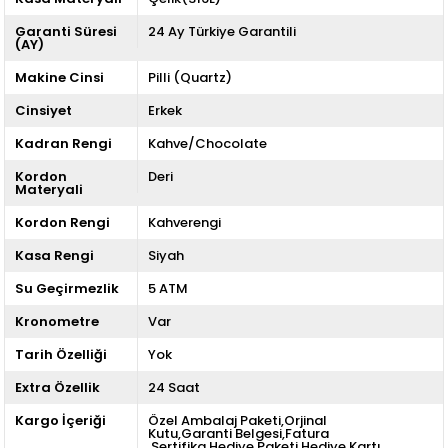
Garanti Süresi
24 Ay Türkiye Garantili
(AY)
Makine Cinsi
Pilli (Quartz)
Cinsiyet
Erkek
Kadran Rengi
Kahve/Chocolate
Kordon
Deri
Materyali
Kordon Rengi
Kahverengi
Kasa Rengi
Siyah
Su Geçirmezlik
5 ATM
Kronometre
Var
Tarih Özelliği
Yok
Extra Özellik
24 Saat
Kargo İçeriği
Özel Ambalaj Paketi,Orjinal
Kutu,Garanti Belgesi,Fatura
,Sertifika,Hediye Paketi,Hediye Kartı