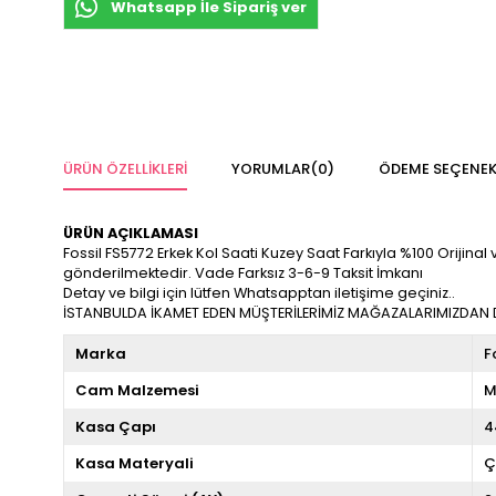
Whatsapp İle Sipariş ver
ÜRÜN ÖZELLIKLERI
YORUMLAR
(0)
ÖDEME SEÇENEK
ÜRÜN AÇIKLAMASI
Fossil FS5772 Erkek Kol Saati Kuzey Saat Farkıyla %100 Orijinal ve
gönderilmektedir. Vade Farksız 3-6-9 Taksit İmkanı
Detay ve bilgi için lütfen Whatsapptan iletişime geçiniz..
İSTANBULDA İKAMET EDEN MÜŞTERİLERİMİZ MAĞAZALARIMIZDAN DA
Marka
F
Cam Malzemesi
M
Kasa Çapı
4
Kasa Materyali
Ç