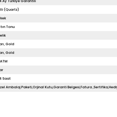
4 Ay Türkiye Garantili
illi (Quartz)
rkek
ltın Tonu
elik
arı
Gold
arı
Gold
 ATM
ar
4 Saat
zel Ambalaj Paketi,Orjinal Kutu,Garanti Belgesi,Fatura ,Sertifika,Hedi