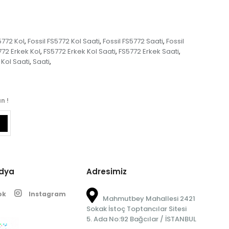
5772 Kol
Fossil FS5772 Kol Saati
Fossil FS5772 Saati
Fossil
,
,
,
772 Erkek Kol
FS5772 Erkek Kol Saati
FS5772 Erkek Saati
,
,
,
Kol Saati
Saati
,
,
n !
edya
Adresimiz
ok
Instagram
Mahmutbey Mahallesi 2421
Sokak İstoç Toptancılar Sitesi
5. Ada No:92 Bağcılar / İSTANBUL