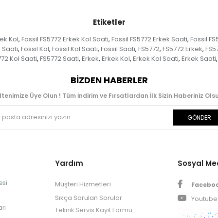
Etiketler
kek Kol
Fossil FS5772 Erkek Kol Saati
Fossil FS5772 Erkek Saati
Fossil FS
,
,
,
k Saati
Fossil Kol
Fossil Kol Saati
Fossil Saati
FS5772
FS5772 Erkek
FS5
,
,
,
,
,
,
72 Kol Saati
FS5772 Saati
Erkek
Erkek Kol
Erkek Kol Saati
Erkek Saati
,
,
,
,
,
,
BIZDEN HABERLER
ltenimize Üye Olun ! Tüm İndirim ve Fırsatlardan İlk Sizin Haberiniz Olsu
GÖNDER
Yardım
Sosyal M
esi
Müşteri Hizmetleri
Facebo
Sıkça Sorulan Sorular
Youtube
rı
Teknik Servis Kayıt Formu