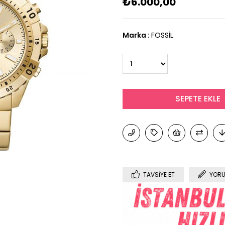
₺6.000,00
Marka
:
FOSSİL
TAVSIYE ET
YORU