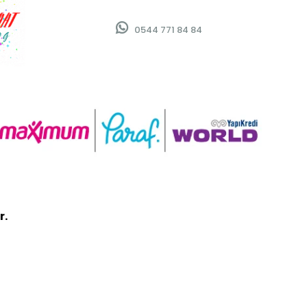
0544 771 84 84
r.