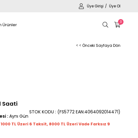
Üye Girişi
Üye Ol
0
 Ürünler
< < Önceki Sayfaya Dön
l Saati
STOK KODU
(FS5772 EAN:4064092014471)
esi
:
Aynı Gün
t 1000
TL
Üzeri 6 Taksit, 8000 TL Üzeri Vade Farksız 9