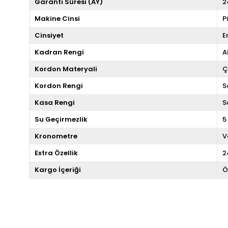
Garanti Süresi (AY)
2
Makine Cinsi
P
Cinsiyet
E
Kadran Rengi
A
Kordon Materyali
Ç
Kordon Rengi
S
Kasa Rengi
S
Su Geçirmezlik
5
Kronometre
V
Extra Özellik
2
Kargo İçeriği
Ö