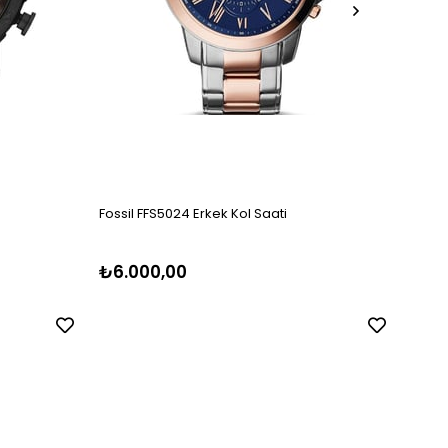
Fossil FFS5024 Erkek Kol Saati
Fossil
₺6.000,00
₺5.