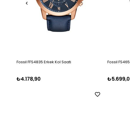
Fossil FFS4835 Erkek Kol Saati
Fossil FS465
₺4.178,90
₺5.699,0