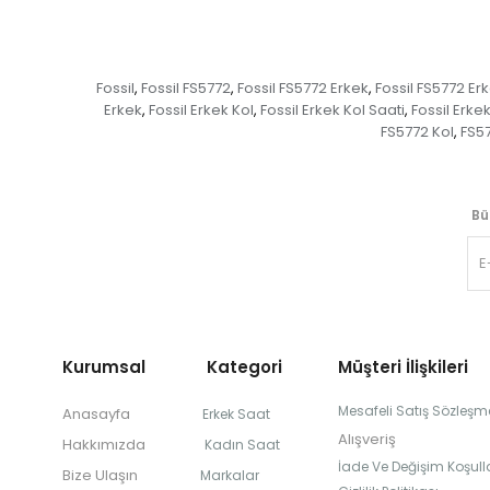
Fossil
Fossil FS5772
Fossil FS5772 Erkek
Fossil FS5772 Er
,
,
,
Erkek
Fossil Erkek Kol
Fossil Erkek Kol Saati
Fossil Erke
,
,
,
FS5772 Kol
FS57
,
Bü
Kurumsal Kategori
Müşteri İlişkileri
Mesafeli Satış Sözleşm
Anasayfa
Erkek Saat
Alışveriş
Hakkımızda
Kadın Saat
İade Ve Değişim Koşulla
Bize Ulaşın
Markalar