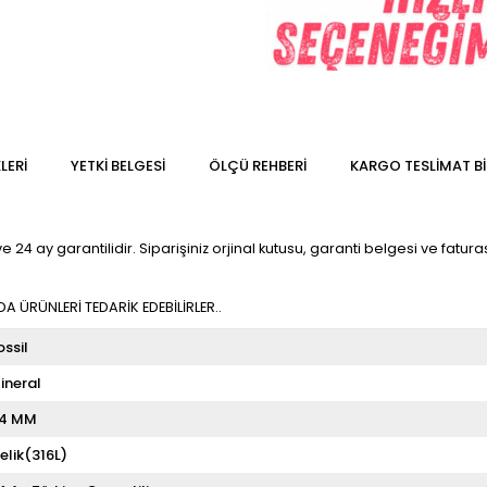
LERI
YETKİ BELGESİ
ÖLÇÜ REHBERI
KARGO TESLIMAT BI
 24 ay garantilidir. Siparişiniz orjinal kutusu, garanti belgesi ve faturas
 ÜRÜNLERİ TEDARİK EDEBİLİRLER..
ossil
ineral
4 MM
elik(316L)