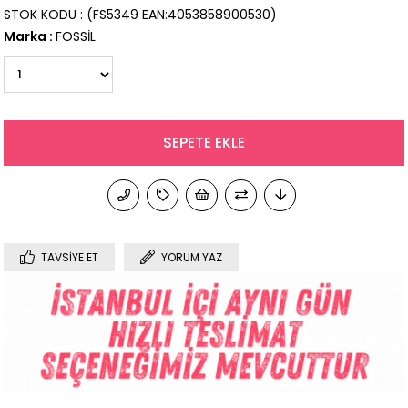
STOK KODU
(FS5349 EAN:4053858900530)
Marka
:
FOSSİL
TAVSIYE ET
YORUM YAZ