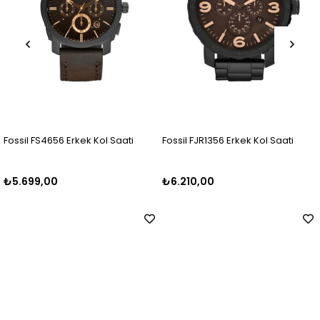
 Saati
Fossil FJR1356 Erkek Kol Saati
Fossil FFS5024 Erkek Ko
₺6.210,00
₺6.000,00