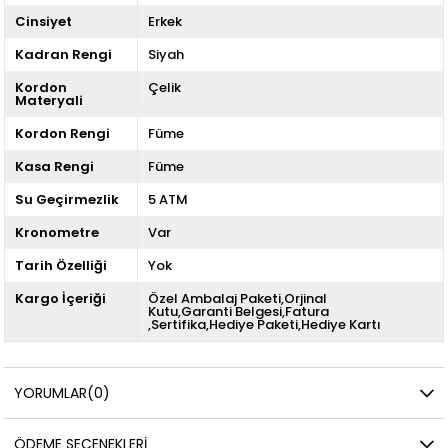
Cinsiyet
Erkek
Kadran Rengi
Siyah
Kordon
Çelik
Materyali
Kordon Rengi
Füme
Kasa Rengi
Füme
Su Geçirmezlik
5 ATM
Kronometre
Var
Tarih Özelliği
Yok
Kargo İçeriği
Özel Ambalaj Paketi,Orjinal
Kutu,Garanti Belgesi,Fatura
,Sertifika,Hediye Paketi,Hediye Kartı
YORUMLAR
(0)
ÖDEME SEÇENEKLERI