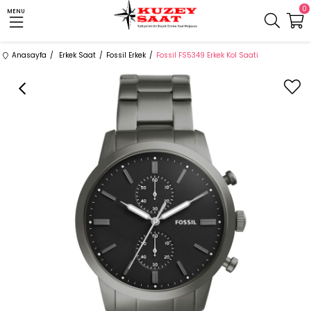
0
MENU
Anasayfa
Erkek Saat
Fossil Erkek
Fossil FS5349 Erkek Kol Saati