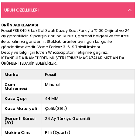
ÜRÜN ÖZELLIKLERI
ÜRÜN AÇIKLAMASI
Fossil FS5349 Erkek Kol Saati Kuzey Saat Farkıyla %100 Orijinal ve 24
ay garantilidir. Siparişiniz orjinal kutusu, garanti belgesi ve faturası
ile tarafınıza gönderilir. Stoktaki ürünler aynı gün kargo ile
gönderilmektedir. Vade Farksız 3-6-9 Taksit İmkanı
Detay ve bilgi için lütfen Whatsapptan iletişime geçiniz..
İSTANBULDA İKAMET EDEN MÜŞTERİLERİMİZ MAĞAZALARIMIZDAN DA
ÜRÜNLERİ TEDARİK EDEBİLİRLER..
Marka
Fossil
Cam
Mineral
Malzemesi
Kasa Çapı
44 MM
Kasa Materyali
Çelik(316L)
Garanti Süresi
24 Ay Türkiye Garantili
(AY)
Makine Cinsi
Pilli (Quartz)