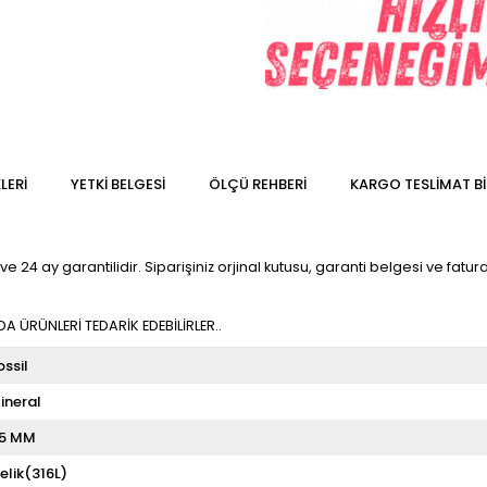
LERI
YETKİ BELGESİ
ÖLÇÜ REHBERI
KARGO TESLIMAT BI
e 24 ay garantilidir. Siparişiniz orjinal kutusu, garanti belgesi ve faturas
 ÜRÜNLERİ TEDARİK EDEBİLİRLER..
ossil
ineral
5 MM
elik(316L)