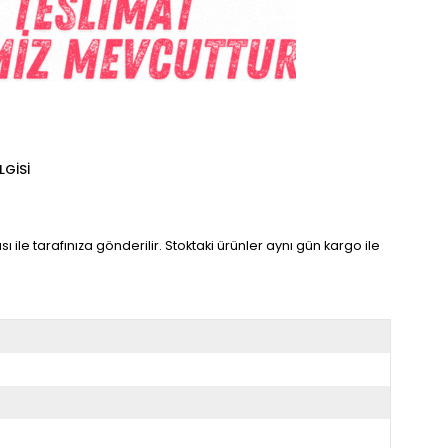
LGISI
ı ile tarafınıza gönderilir. Stoktaki ürünler aynı gün kargo ile