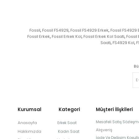
Fossil
Fossil FS4929
Fossil FS4929 Erkek
Fossil FS4929 
,
,
,
Fossil Erkek
Fossil Erkek Kol
Fossil Erkek Kol Saati
Fossil
,
,
,
Saati
FS4929 Kol
F
,
,
Bü
Kurumsal Kategori
Müşteri İlişkileri
Mesafeli Satış Sözleşm
Anasayfa
Erkek Saat
Alışveriş
Hakkımızda
Kadın Saat
İade Ve Değişim Koşulla