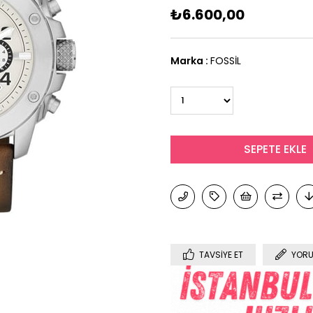
₺6.600,00
Marka
:
FOSSİL
TAVSIYE ET
YORU