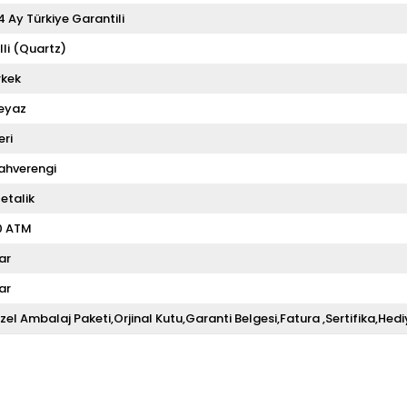
4 Ay Türkiye Garantili
illi (Quartz)
rkek
eyaz
eri
ahverengi
etalik
0 ATM
ar
ar
zel Ambalaj Paketi,Orjinal Kutu,Garanti Belgesi,Fatura ,Sertifika,Hedi