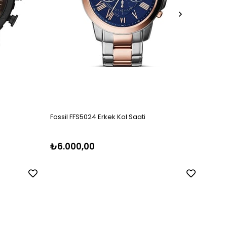
Fossil FFS5024 Erkek Kol Saati
Fossil
₺6.000,00
₺5.