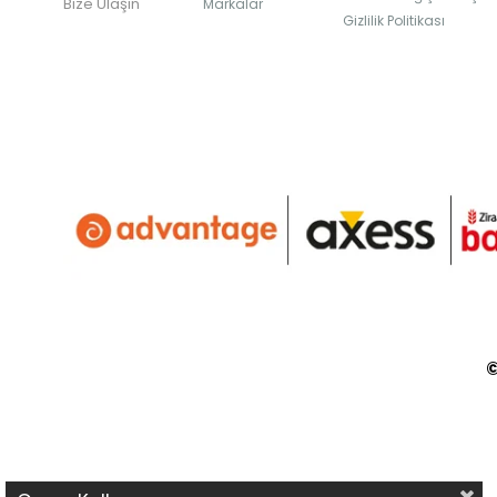
Bize Ulaşın
Markalar
Gizlilik Politikası
©