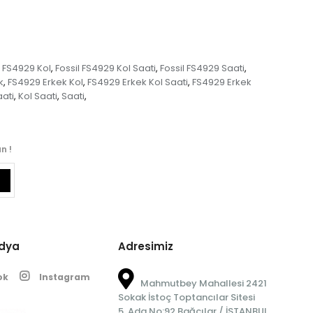
l FS4929 Kol
Fossil FS4929 Kol Saati
Fossil FS4929 Saati
,
,
,
k
FS4929 Erkek Kol
FS4929 Erkek Kol Saati
FS4929 Erkek
,
,
,
aati
Kol Saati
Saati
,
,
,
n !
edya
Adresimiz
ok
Instagram
Mahmutbey Mahallesi 2421
Sokak İstoç Toptancılar Sitesi
5. Ada No:92 Bağcılar / İSTANBUL