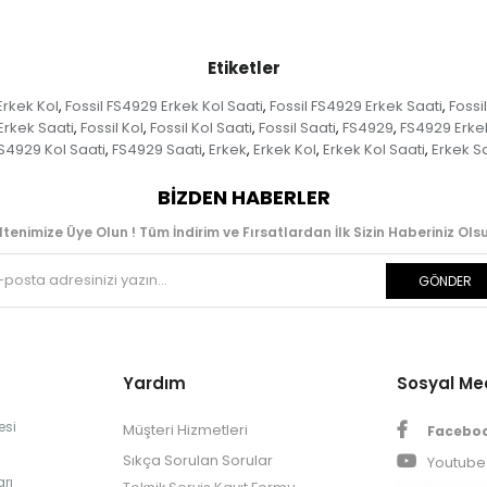
Etiketler
Erkek Kol
Fossil FS4929 Erkek Kol Saati
Fossil FS4929 Erkek Saati
Fossi
,
,
,
 Erkek Saati
Fossil Kol
Fossil Kol Saati
Fossil Saati
FS4929
FS4929 Erke
,
,
,
,
,
S4929 Kol Saati
FS4929 Saati
Erkek
Erkek Kol
Erkek Kol Saati
Erkek S
,
,
,
,
,
BIZDEN HABERLER
ltenimize Üye Olun ! Tüm İndirim ve Fırsatlardan İlk Sizin Haberiniz Olsu
GÖNDER
Yardım
Sosyal M
esi
Müşteri Hizmetleri
Facebo
Sıkça Sorulan Sorular
Youtube
rı