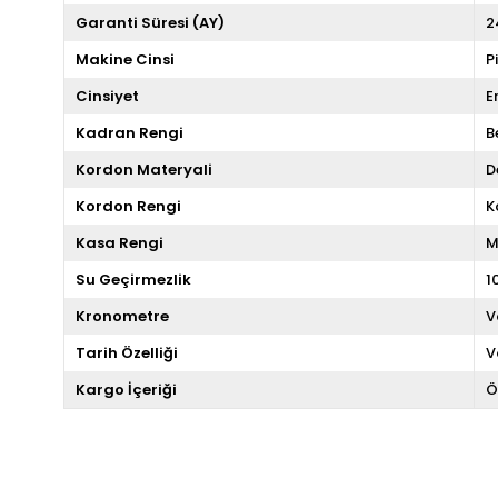
Garanti Süresi (AY)
2
Makine Cinsi
P
Cinsiyet
E
Kadran Rengi
B
Kordon Materyali
D
Kordon Rengi
K
Kasa Rengi
M
Su Geçirmezlik
1
Kronometre
V
Tarih Özelliği
V
Kargo İçeriği
Ö