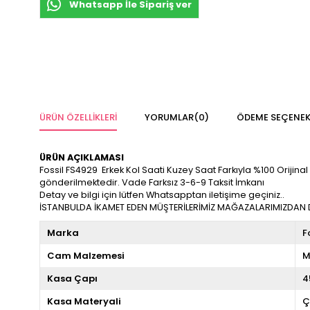
Whatsapp İle Sipariş ver
ÜRÜN ÖZELLIKLERI
YORUMLAR
(0)
ÖDEME SEÇENEK
ÜRÜN AÇIKLAMASI
Fossil FS4929 Erkek Kol Saati Kuzey Saat Farkıyla %100 Orijinal v
gönderilmektedir. Vade Farksız 3-6-9 Taksit İmkanı
Detay ve bilgi için lütfen Whatsapptan iletişime geçiniz..
İSTANBULDA İKAMET EDEN MÜŞTERİLERİMİZ MAĞAZALARIMIZDAN DA
Marka
F
Cam Malzemesi
M
Kasa Çapı
4
Kasa Materyali
Ç