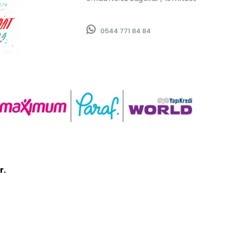
0544 771 84 84
r.