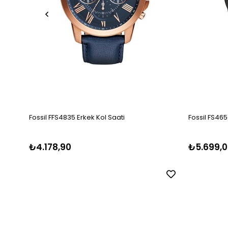
Fossil FFS4835 Erkek Kol Saati
Fossil FS465
₺4.178,90
₺5.699,0