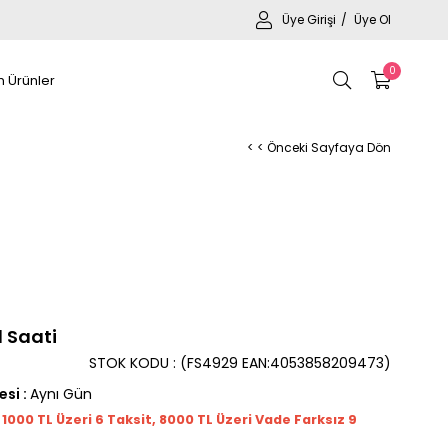
Üye Girişi
Üye Ol
0
 Ürünler
< < Önceki Sayfaya Dön
l Saati
STOK KODU
(FS4929 EAN:4053858209473)
esi
:
Aynı Gün
t 1000
TL
Üzeri 6 Taksit, 8000 TL Üzeri Vade Farksız 9