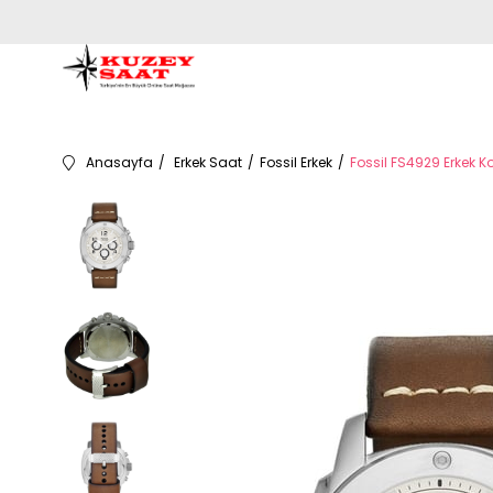
Anasayfa
Erkek Saat
Fossil Erkek
Fossil FS4929 Erkek Ko