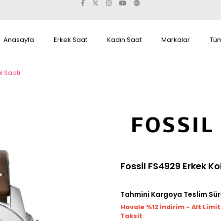
Anasayfa
Erkek Saat
Kadın Saat
Markalar
Tüm
l Saati
Fossil FS4929 Erkek Ko
Tahmini Kargoya Teslim Sür
Havale %12 İndirim - Alt Limi
Taksit