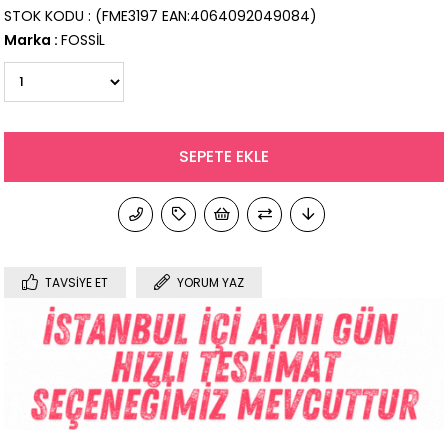
STOK KODU
(FME3197 EAN:4064092049084)
Marka
:
FOSSİL
TAVSIYE ET
YORUM YAZ