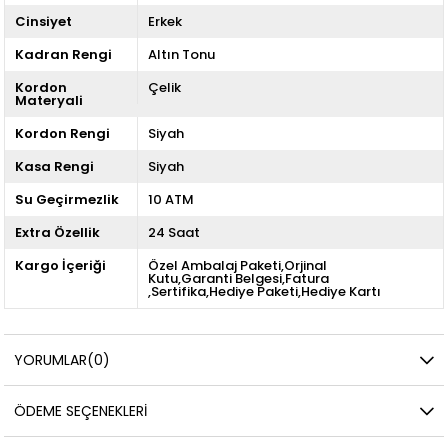
Cinsiyet
Erkek
Kadran Rengi
Altın Tonu
Kordon
Çelik
Materyali
Kordon Rengi
Siyah
Kasa Rengi
Siyah
Su Geçirmezlik
10 ATM
Extra Özellik
24 Saat
Kargo İçeriği
Özel Ambalaj Paketi,Orjinal
Kutu,Garanti Belgesi,Fatura
,Sertifika,Hediye Paketi,Hediye Kartı
YORUMLAR
(0)
ÖDEME SEÇENEKLERI