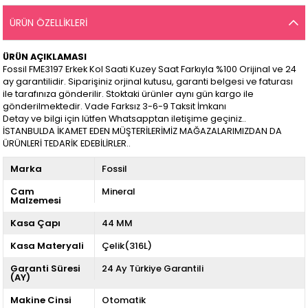
ÜRÜN ÖZELLIKLERI
ÜRÜN AÇIKLAMASI
Fossil FME3197 Erkek Kol Saati Kuzey Saat Farkıyla %100 Orijinal ve 24
ay garantilidir. Siparişiniz orjinal kutusu, garanti belgesi ve faturası
ile tarafınıza gönderilir. Stoktaki ürünler aynı gün kargo ile
gönderilmektedir. Vade Farksız 3-6-9 Taksit İmkanı
Detay ve bilgi için lütfen Whatsapptan iletişime geçiniz..
İSTANBULDA İKAMET EDEN MÜŞTERİLERİMİZ MAĞAZALARIMIZDAN DA
ÜRÜNLERİ TEDARİK EDEBİLİRLER..
Marka
Fossil
Cam
Mineral
Malzemesi
Kasa Çapı
44 MM
Kasa Materyali
Çelik(316L)
Garanti Süresi
24 Ay Türkiye Garantili
(AY)
Makine Cinsi
Otomatik