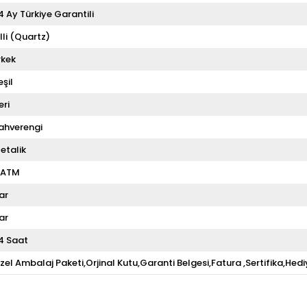
4 Ay Türkiye Garantili
illi (Quartz)
rkek
eşil
eri
ahverengi
etalik
 ATM
ar
ar
4 Saat
zel Ambalaj Paketi,Orjinal Kutu,Garanti Belgesi,Fatura ,Sertifika,Hedi