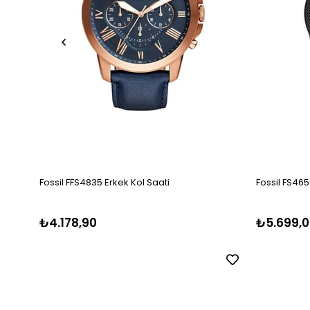
Fossil FFS4835 Erkek Kol Saati
Fossil FS465
₺4.178,90
₺5.699,0