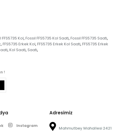
il FFS5735 Kol
Fossil FFS5735 Kol Saati
Fossil FFS5735 Saati
,
,
,
k
FFS5735 Erkek Kol
FFS5735 Erkek Kol Saati
FFS5735 Erkek
,
,
,
Saati
Kol Saati
Saati
,
,
,
n !
edya
Adresimiz
ok
Instagram
Mahmutbey Mahallesi 2421