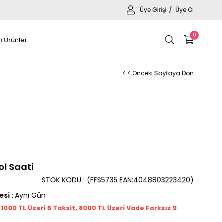
Üye Girişi
Üye Ol
0
 Ürünler
< < Önceki Sayfaya Dön
ol Saati
STOK KODU
(FFS5735 EAN:4048803223420)
esi
:
Aynı Gün
t 1000
TL
Üzeri 6 Taksit, 8000 TL Üzeri Vade Farksız 9