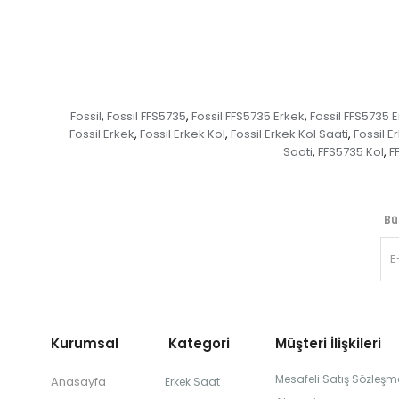
Fossil
Fossil FFS5735
Fossil FFS5735 Erkek
Fossil FFS5735 E
,
,
,
Fossil Erkek
Fossil Erkek Kol
Fossil Erkek Kol Saati
Fossil E
,
,
,
Saati
FFS5735 Kol
F
,
,
Bü
Kurumsal Kategori
Müşteri İlişkileri
Mesafeli Satış Sözleşm
Anasayfa
Erkek Saat