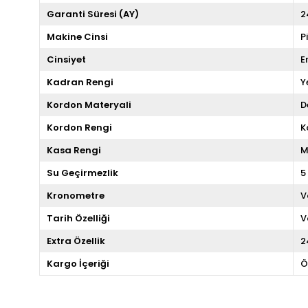
Garanti Süresi (AY)
2
Makine Cinsi
P
Cinsiyet
E
Kadran Rengi
Y
Kordon Materyali
D
Kordon Rengi
K
Kasa Rengi
M
Su Geçirmezlik
5
Kronometre
V
Tarih Özelliği
V
Extra Özellik
2
Kargo İçeriği
Ö