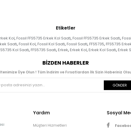
Etiketler
rkek Kol
Fossil FFS5735 Erkek Kol Saati
Fossil FFS5735 Erkek Saati
Foss
,
,
,
rkek Saati
Fossil Kol
Fossil Kol Saati
Fossil Saati
FFS5735
FFS5735 Erke
,
,
,
,
,
FS5735 Kol Saati
FFS5735 Saati
Erkek
Erkek Kol
Erkek Kol Saati
Erkek 
,
,
,
,
,
BIZDEN HABERLER
ltenimize Üye Olun ! Tüm İndirim ve Fırsatlardan İlk Sizin Haberiniz Olsu
GÖNDER
Yardım
Sosyal M
esi
Müşteri Hizmetleri
Facebo