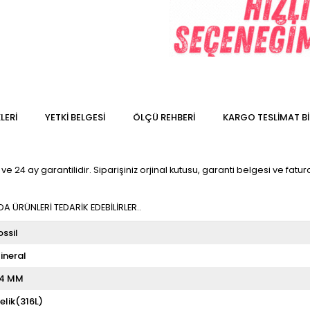
LERI
YETKİ BELGESİ
ÖLÇÜ REHBERI
KARGO TESLIMAT BI
ve 24 ay garantilidir. Siparişiniz orjinal kutusu, garanti belgesi ve fatura
 ÜRÜNLERİ TEDARİK EDEBİLİRLER..
ossil
ineral
4 MM
elik(316L)