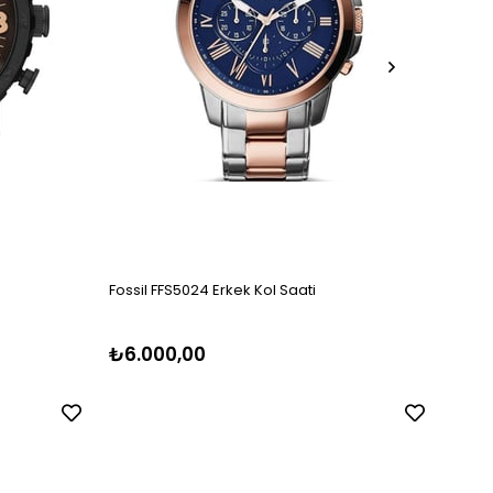
Fossil FFS5024 Erkek Kol Saati
Fossil
₺6.000,00
₺5.