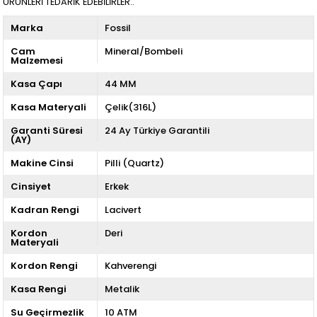
ÜRÜNLERİ TEDARİK EDEBİLİRLER..
Marka
Fossil
Cam
Mineral/Bombeli
Malzemesi
Kasa Çapı
44 MM
Kasa Materyali
Çelik(316L)
Garanti Süresi
24 Ay Türkiye Garantili
(AY)
Makine Cinsi
Pilli (Quartz)
Cinsiyet
Erkek
Kadran Rengi
Lacivert
Kordon
Deri
Materyali
Kordon Rengi
Kahverengi
Kasa Rengi
Metalik
Su Geçirmezlik
10 ATM