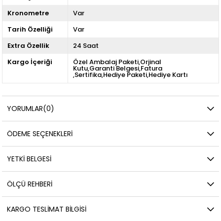
Kronometre
Var
Tarih Özelliği
Var
Extra Özellik
24 Saat
Kargo İçeriği
Özel Ambalaj Paketi,Orjinal
Kutu,Garanti Belgesi,Fatura
,Sertifika,Hediye Paketi,Hediye Kartı
YORUMLAR
(0)
ÖDEME SEÇENEKLERI
YETKİ BELGESİ
ÖLÇÜ REHBERI
KARGO TESLIMAT BILGISI