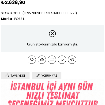
₺2.638,90
STOK KODU
(FFS5708SET EAN:4048803001721)
Marka
:
FOSSİL
Ürün stoklarımızda kalmamıştır.
TAVSIYE ET
YORUM YAZ