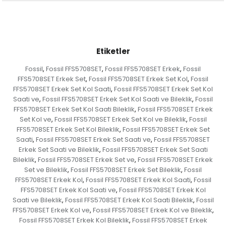
Etiketler
Fossil
Fossil FFS5708SET
Fossil FFS5708SET Erkek
Fossil
,
,
,
FFS5708SET Erkek Set
Fossil FFS5708SET Erkek Set Kol
Fossil
,
,
FFS5708SET Erkek Set Kol Saati
Fossil FFS5708SET Erkek Set Kol
,
Saati ve
Fossil FFS5708SET Erkek Set Kol Saati ve Bileklik
Fossil
,
,
FFS5708SET Erkek Set Kol Saati Bileklik
Fossil FFS5708SET Erkek
,
Set Kol ve
Fossil FFS5708SET Erkek Set Kol ve Bileklik
Fossil
,
,
FFS5708SET Erkek Set Kol Bileklik
Fossil FFS5708SET Erkek Set
,
Saati
Fossil FFS5708SET Erkek Set Saati ve
Fossil FFS5708SET
,
,
Erkek Set Saati ve Bileklik
Fossil FFS5708SET Erkek Set Saati
,
Bileklik
Fossil FFS5708SET Erkek Set ve
Fossil FFS5708SET Erkek
,
,
Set ve Bileklik
Fossil FFS5708SET Erkek Set Bileklik
Fossil
,
,
FFS5708SET Erkek Kol
Fossil FFS5708SET Erkek Kol Saati
Fossil
,
,
FFS5708SET Erkek Kol Saati ve
Fossil FFS5708SET Erkek Kol
,
Saati ve Bileklik
Fossil FFS5708SET Erkek Kol Saati Bileklik
Fossil
,
,
FFS5708SET Erkek Kol ve
Fossil FFS5708SET Erkek Kol ve Bileklik
,
,
Fossil FFS5708SET Erkek Kol Bileklik
Fossil FFS5708SET Erkek
,