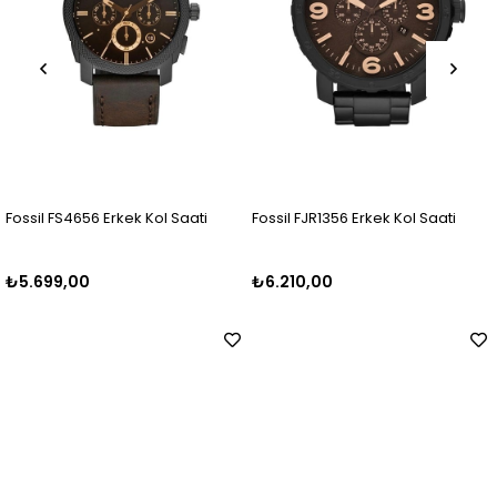
 Saati
Fossil FJR1356 Erkek Kol Saati
Fossil FFS5024 Erkek Ko
₺6.210,00
₺6.000,00