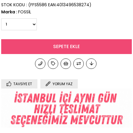
STOK KODU
(FFS5586 EAN:4013496538274)
Marka
:
FOSSİL
TAVSIYE ET
YORUM YAZ