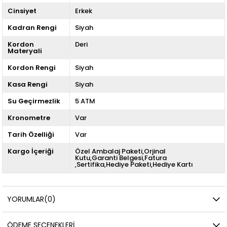
Cinsiyet
Erkek
Kadran Rengi
Siyah
Kordon
Deri
Materyali
Kordon Rengi
Siyah
Kasa Rengi
Siyah
Su Geçirmezlik
5 ATM
Kronometre
Var
Tarih Özelliği
Var
Kargo İçeriği
Özel Ambalaj Paketi,Orjinal
Kutu,Garanti Belgesi,Fatura
,Sertifika,Hediye Paketi,Hediye Kartı
YORUMLAR
(0)
ÖDEME SEÇENEKLERI