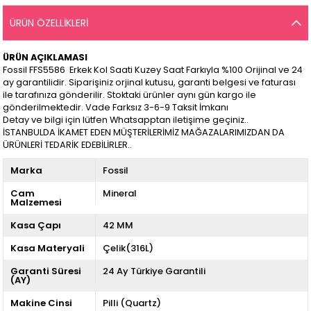
ÜRÜN ÖZELLIKLERI
ÜRÜN AÇIKLAMASI
Fossil FFS5586 Erkek Kol Saati Kuzey Saat Farkıyla %100 Orijinal ve 24
ay garantilidir. Siparişiniz orjinal kutusu, garanti belgesi ve faturası
ile tarafınıza gönderilir. Stoktaki ürünler aynı gün kargo ile
gönderilmektedir. Vade Farksız 3-6-9 Taksit İmkanı
Detay ve bilgi için lütfen Whatsapptan iletişime geçiniz..
İSTANBULDA İKAMET EDEN MÜŞTERİLERİMİZ MAĞAZALARIMIZDAN DA
ÜRÜNLERİ TEDARİK EDEBİLİRLER..
Marka
Fossil
Cam
Mineral
Malzemesi
Kasa Çapı
42 MM
Kasa Materyali
Çelik(316L)
Garanti Süresi
24 Ay Türkiye Garantili
(AY)
Makine Cinsi
Pilli (Quartz)