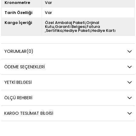
Kronometre
Var
Tarih Özelliği
Var
Kargo İçeriği
Özel Ambalaj Paketi,Orjinal
Kutu,Garanti Belgesi,Fatura
,Sertifika,Hediye Paketi,Hediye Kartı
YORUMLAR
(0)
ÖDEME SEÇENEKLERI
YETKİ BELGESİ
ÖLÇÜ REHBERI
KARGO TESLIMAT BILGISI