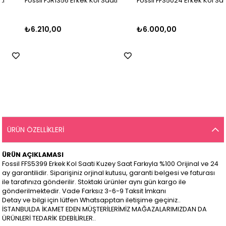
Fossil FJR1356 Erkek Kol Saati
Fossil FFS5024 Erkek Kol Saati
₺6.210,00
₺6.000,00
ÜRÜN ÖZELLIKLERI
ÜRÜN AÇIKLAMASI
Fossil FFS5399 Erkek Kol Saati Kuzey Saat Farkıyla %100 Orijinal ve 24
ay garantilidir. Siparişiniz orjinal kutusu, garanti belgesi ve faturası
ile tarafınıza gönderilir. Stoktaki ürünler aynı gün kargo ile
gönderilmektedir. Vade Farksız 3-6-9 Taksit İmkanı
Detay ve bilgi için lütfen Whatsapptan iletişime geçiniz..
İSTANBULDA İKAMET EDEN MÜŞTERİLERİMİZ MAĞAZALARIMIZDAN DA
ÜRÜNLERİ TEDARİK EDEBİLİRLER..