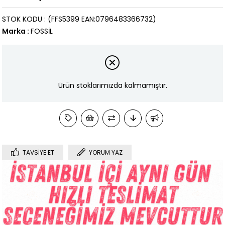
STOK KODU
(FFS5399 EAN:0796483366732)
Marka
:
FOSSİL
Ürün stoklarımızda kalmamıştır.
TAVSIYE ET
YORUM YAZ