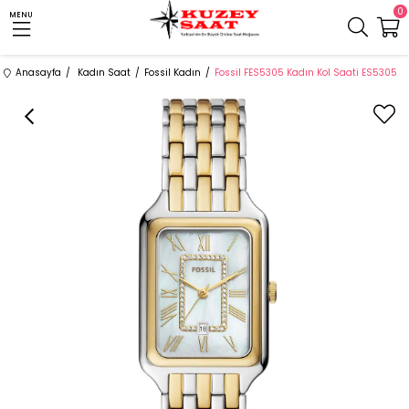
0
MENU
Anasayfa
Kadın Saat
Fossil Kadın
Fossil FES5305 Kadın Kol Saati ES5305