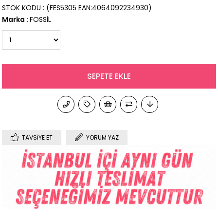
STOK KODU
(FES5305 EAN:4064092234930)
Marka
:
FOSSİL
TAVSIYE ET
YORUM YAZ