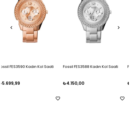
ti
Fossil FES3588 Kadın Kol Saati
Fossil AM4509 Kadın Kol Saa
₺4.150,00
₺3.850,00