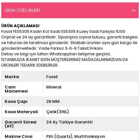
ÜRÜN ÖZELLIKLERI
ÜRÜN AÇIKLAMASI
Fossil FES5305 Kadın Kol Saati ES5305 Kuzey Saat Farkıyla %100
Orijinal ve 24 ay garantilidir. Siparişiniz orjinal kutusu, garanti belgesi
ve faturası ile tarafınıza gönderilir. Stoktaki ürünler aynı gün kargo ile
gönderilmektedir. Vade Farksız 3-6-9 Taksit İmkanı
Detay ve bilgi için lütfen Whatsapptan iletişime geçiniz..
İSTANBULDA İKAMET EDEN MÜŞTERİLERİMİZ MAĞAZALARIMIZDAN DA
ÜRÜNLERİ TEDARİK EDEBİLİRLER..
Marka
Fossil
Cam
Mineral
Malzemesi
Kasa Çapı
26 MM
Kasa Materyali
Çelik(316L)
Garanti Süresi
24 Ay Türkiye Garantili
(AY)
Makine Cinsi
Pilli (Quartz)
Multifonksiyon