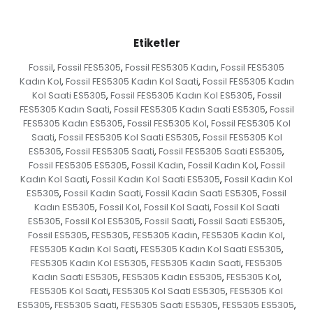
Etiketler
Fossil
Fossil FES5305
Fossil FES5305 Kadın
Fossil FES5305
,
,
,
Kadın Kol
Fossil FES5305 Kadın Kol Saati
Fossil FES5305 Kadın
,
,
Kol Saati ES5305
Fossil FES5305 Kadın Kol ES5305
Fossil
,
,
FES5305 Kadın Saati
Fossil FES5305 Kadın Saati ES5305
Fossil
,
,
FES5305 Kadın ES5305
Fossil FES5305 Kol
Fossil FES5305 Kol
,
,
Saati
Fossil FES5305 Kol Saati ES5305
Fossil FES5305 Kol
,
,
ES5305
Fossil FES5305 Saati
Fossil FES5305 Saati ES5305
,
,
,
Fossil FES5305 ES5305
Fossil Kadın
Fossil Kadın Kol
Fossil
,
,
,
Kadın Kol Saati
Fossil Kadın Kol Saati ES5305
Fossil Kadın Kol
,
,
ES5305
Fossil Kadın Saati
Fossil Kadın Saati ES5305
Fossil
,
,
,
Kadın ES5305
Fossil Kol
Fossil Kol Saati
Fossil Kol Saati
,
,
,
ES5305
Fossil Kol ES5305
Fossil Saati
Fossil Saati ES5305
,
,
,
,
Fossil ES5305
FES5305
FES5305 Kadın
FES5305 Kadın Kol
,
,
,
,
FES5305 Kadın Kol Saati
FES5305 Kadın Kol Saati ES5305
,
,
FES5305 Kadın Kol ES5305
FES5305 Kadın Saati
FES5305
,
,
Kadın Saati ES5305
FES5305 Kadın ES5305
FES5305 Kol
,
,
,
FES5305 Kol Saati
FES5305 Kol Saati ES5305
FES5305 Kol
,
,
ES5305
FES5305 Saati
FES5305 Saati ES5305
FES5305 ES5305
,
,
,
,