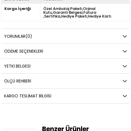
Kargo İçeriği
Özel Ambalaj Paketi,Orjinal
Kutu,Garanti Belgesi,Fatura
,Sertifika,Hediye Paketi,Hediye Kartı
YORUMLAR
(0)
ÖDEME SEÇENEKLERI
YETKİ BELGESİ
ÖLÇÜ REHBERI
KARGO TESLIMAT BILGISI
Benzer Ürünler