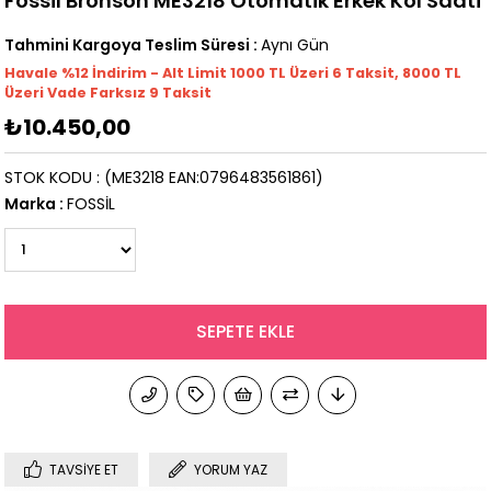
Fossil Bronson ME3218 Otomatik Erkek Kol Saati
Tahmini Kargoya Teslim Süresi
:
Aynı Gün
Havale %12 İndirim - Alt Limit 1000
TL
Üzeri 6 Taksit, 8000 TL
Üzeri Vade Farksız 9 Taksit
₺10.450,00
STOK KODU
(ME3218 EAN:0796483561861)
Marka
:
FOSSİL
TAVSIYE ET
YORUM YAZ