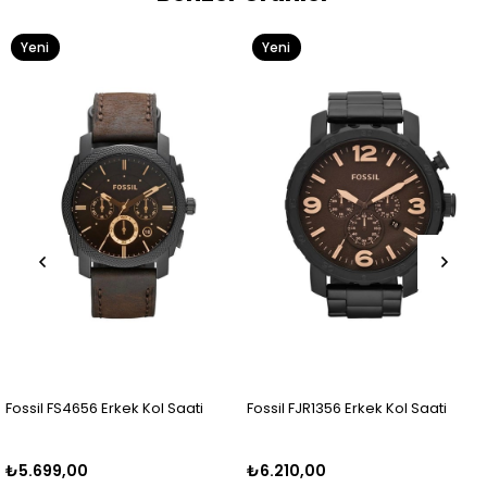
Yeni
Yeni
Ürün
Ürün
 Saati
Fossil FJR1356 Erkek Kol Saati
Fossil FFS5024 Erkek Ko
₺6.210,00
₺6.000,00