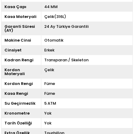
Kasa Çapı
44 MM
Kasa Materyali
Çelik(316L)
Garanti Süresi
24 Ay Türkiye Garantili
(AY)
Makine Cinsi
Otomatik
Cinsiyet
Erkek
Kadran Rengi
Transparan / Skeleton
Kordon
Çelik
Materyali
Kordon Rengi
Füme
Kasa Rengi
Füme
Su Geçirmezlik
5 ATM
Kronometre
Yok
Tarih Özelliği
Yok
Extra Özellik
Tourbillon