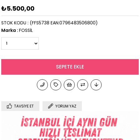
₺5.500,00
STOK KODU
(FFS5738 EAN:0796483506800)
Marka
:
FOSSİL
TAVSIYE ET
YORUM YAZ