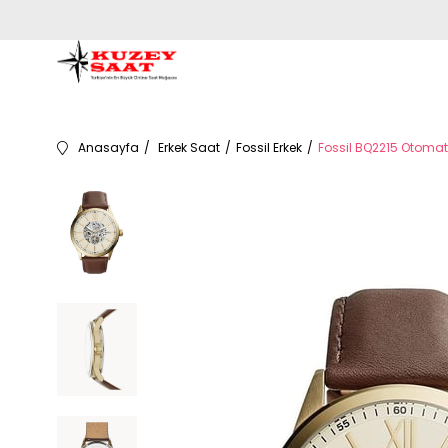
Anasayfa
Erkek Saat
Fossil Erkek
Fossil BQ2215 Otomati