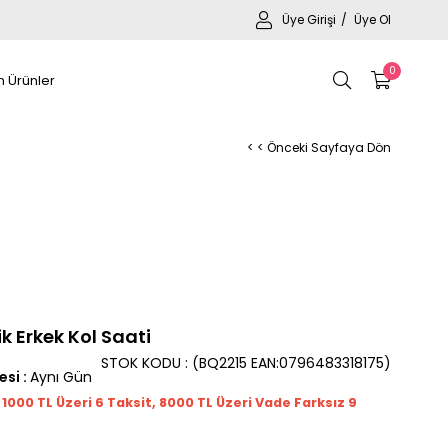
Üye Girişi
Üye Ol
0
 Ürünler
< < Önceki Sayfaya Dön
k Erkek Kol Saati
STOK KODU
(BQ2215 EAN:0796483318175)
esi
:
Aynı Gün
t 1000
TL
Üzeri 6 Taksit, 8000 TL Üzeri Vade Farksız 9