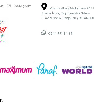
ok
Instagram
Mahmutbey Mahallesi 2421
Sokak İstoç Toptancılar Sitesi
5. Ada No:92 Bağcılar / İSTANBUL
0544 771 84 84
r.