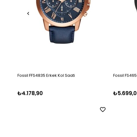
Fossil FFS4835 Erkek Kol Saati
Fossil FS465
₺4.178,90
₺5.699,0