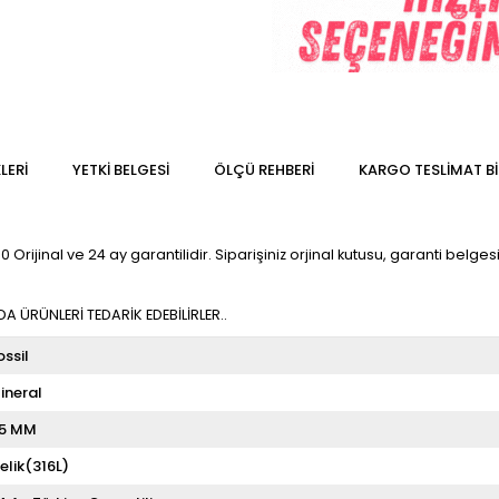
LERI
YETKİ BELGESİ
ÖLÇÜ REHBERI
KARGO TESLIMAT BI
rijinal ve 24 ay garantilidir. Siparişiniz orjinal kutusu, garanti belgesi 
 ÜRÜNLERİ TEDARİK EDEBİLİRLER..
ossil
ineral
5 MM
elik(316L)