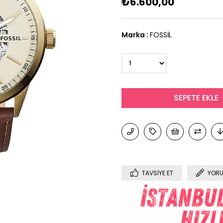
₺6.600,00
Marka
:
FOSSİL
TAVSIYE ET
YORU