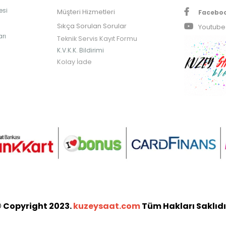
esi
Müşteri Hizmetleri
Facebo
Sıkça Sorulan Sorular
Youtube
rı
Teknik Servis Kayıt Formu
K.V.K.K. Bildirimi
Kolay İade
 Copyright 2023.
kuzeysaat.com
Tüm Hakları Saklıdı