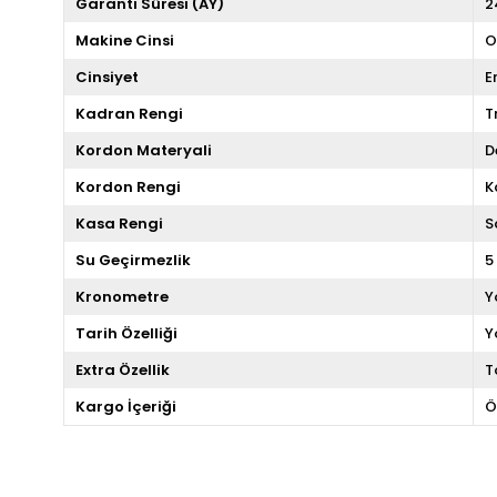
Garanti Süresi (AY)
2
Makine Cinsi
O
Cinsiyet
E
Kadran Rengi
T
Kordon Materyali
D
Kordon Rengi
K
Kasa Rengi
S
Su Geçirmezlik
5
Kronometre
Y
Tarih Özelliği
Y
Extra Özellik
T
Kargo İçeriği
Ö