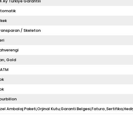
4 Ay Türkiye Garantili
tomatik
rkek
ransparan / Skeleton
eri
ahverengi
arı
Gold
 ATM
ok
ok
ourbillon
zel Ambalaj Paketi,Orjinal Kutu,Garanti Belgesi,Fatura ,Sertifika,Hedi