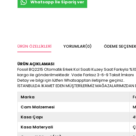
Whatsapp İle Sipariş ver
ÜRÜN ÖZELLIKLERI
YORUMLAR
(0)
ÖDEME SEÇENEK
ÜRÜN AÇIKLAMASI
Fossil BQ2215 Otomatik Erkek Kol Saati Kuzey Saat Farkıyla %100 O
kargo ile gönderilmektedir. Vade Farksız 3-6-9 Taksit İmkanı
Detay ve bilgi için lütfen Whatsapptan iletişime geçiniz..
İSTANBULDA İKAMET EDEN MÜŞTERİLERİMİZ MAĞAZALARIMIZDAN DA
Marka
F
Cam Malzemesi
M
Kasa Çapı
4
Kasa Materyali
Ç