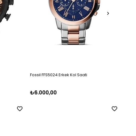
Fossil FFS5024 Erkek Kol Saati
Fossil
₺6.000,00
₺5.