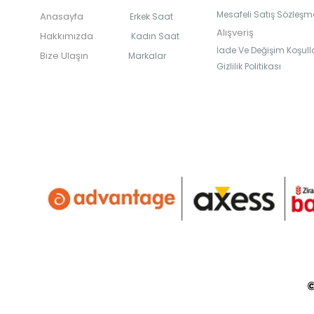
Mesafeli Satış Sözleşm
Anasayfa
Erkek Saat
Alışveriş
Hakkımızda
Kadın Saat
İade Ve Değişim Koşulla
Bize Ulaşın
Markalar
Gizlilik Politikası
©