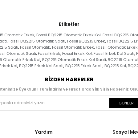
Etiketler
15 Otomatik Erkek
Fossil BQ2215 Otomatik Erkek Kol
Fossil BQ2215 Oto
,
,
aati
Fossil BQ2215 Otomatik Saati
Fossil BQ2215 Erkek
Fossil BQ2215 E
,
,
,
2215 Saati
Fossil Otomatik
Fossil Otomatik Erkek
Fossil Otomatik Erkek
,
,
,
ssil Otomatik Saati
Fossil Erkek
Fossil Erkek Kol
Fossil Erkek Kol Saati
F
,
,
,
,
5 Otomatik Erkek Kol
BQ2215 Otomatik Erkek Kol Saati
BQ2215 Otomati
,
,
Erkek Kol
BQ2215 Erkek Kol Saati
BQ2215 Erkek Saati
BQ2215 Kol
BQ221
,
,
,
,
BIZDEN HABERLER
ltenimize Üye Olun ! Tüm İndirim ve Fırsatlardan İlk Sizin Haberiniz Olsu
GÖNDER
Yardım
Sosyal M