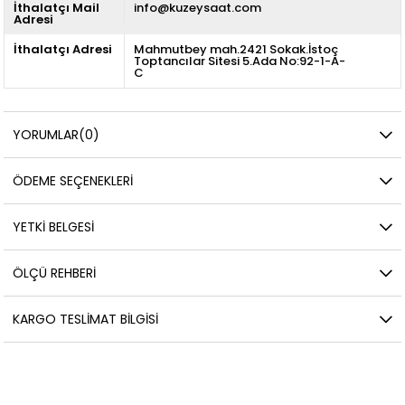
İthalatçı Mail
info@kuzeysaat.com
Adresi
İthalatçı Adresi
Mahmutbey mah.2421 Sokak.İstoç
Toptancılar Sitesi 5.Ada No:92-1-A-
C
YORUMLAR
(0)
ÖDEME SEÇENEKLERI
YETKİ BELGESİ
ÖLÇÜ REHBERI
KARGO TESLIMAT BILGISI