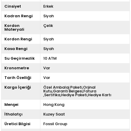
Cinsiyet
Erkek
Kadran Rengi
Siyah
Kordon
Çelik
Materyali
Kordon Rengi
Siyah
Kasa Rengi
Siyah
Su Geçirmezlik
10 ATM
Kronometre
Var
Tarih Özelliği
Var
Kargo İçeriği
Özel Ambalaj Paketi,Orjinal
Kutu,Garanti Belgesi,Fatura
,Sertifika,Hediye Paketi,Hediye Kartı
Menşei
Hong Kong
İthalatçı
Kuzey Saat
Üretici Bilgisi
Fossil Group