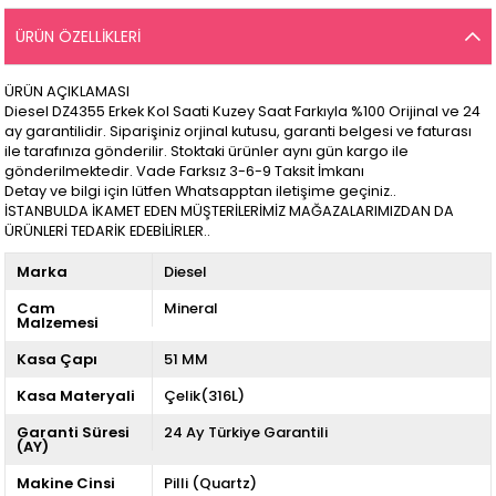
ÜRÜN ÖZELLIKLERI
ÜRÜN AÇIKLAMASI
Diesel DZ4355 Erkek Kol Saati Kuzey Saat Farkıyla %100 Orijinal ve 24
ay garantilidir. Siparişiniz orjinal kutusu, garanti belgesi ve faturası
ile tarafınıza gönderilir. Stoktaki ürünler aynı gün kargo ile
gönderilmektedir. Vade Farksız 3-6-9 Taksit İmkanı
Detay ve bilgi için lütfen Whatsapptan iletişime geçiniz..
İSTANBULDA İKAMET EDEN MÜŞTERİLERİMİZ MAĞAZALARIMIZDAN DA
ÜRÜNLERİ TEDARİK EDEBİLİRLER..
Marka
Diesel
Cam
Mineral
Malzemesi
Kasa Çapı
51 MM
Kasa Materyali
Çelik(316L)
Garanti Süresi
24 Ay Türkiye Garantili
(AY)
Makine Cinsi
Pilli (Quartz)