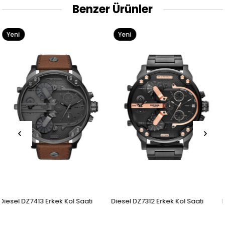
Benzer Ürünler
Yeni
Yeni
Ürün
Ürün
ti
Diesel DZ7312 Erkek Kol Saati
Diesel DZ7396 Erkek Kol Saa