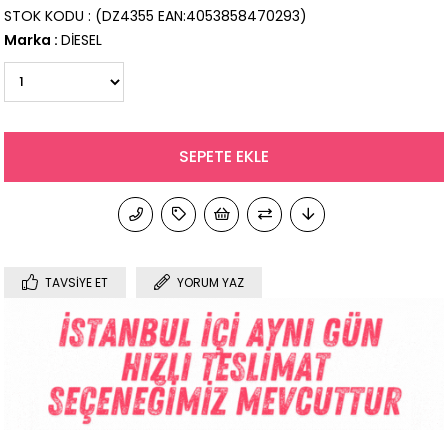
STOK KODU
(DZ4355 EAN:4053858470293)
Marka
:
DİESEL
TAVSIYE ET
YORUM YAZ