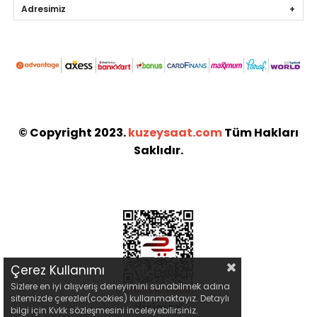
Adresimiz
© Copyright 2023.
kuzeysaat.com
Tüm Hakları
Saklıdır.
Çerez Kullanımı
Sizlere en iyi alışveriş deneyimini sunabilmek adına
sitemizde çerezler(cookies) kullanmaktayız. Detaylı
bilgi için Kvkk sözleşmesini inceleyebilirsiniz.