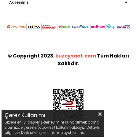
Adresimiz
© Copyright 2023.
kuzeysaat.com
Tüm Hakları
Saklıdır.
Çerez Kullanımı
Sizlere en iyi alışveriş deneyimini sunabilmek adına
sitemizde çerezler(cookies) kullanmaktayız. Detaylı
bilgi için Kvkk sözleşmesini inceleyebilirsiniz.