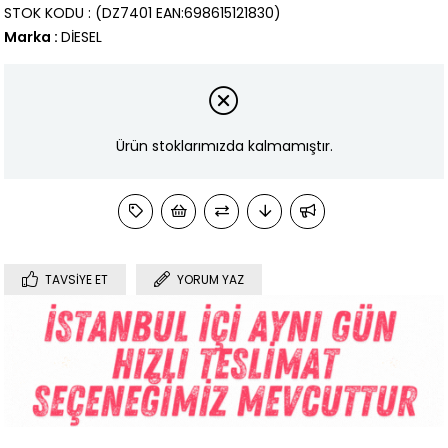
STOK KODU
(DZ7401 EAN:698615121830)
Marka
:
DİESEL
Ürün stoklarımızda kalmamıştır.
TAVSIYE ET
YORUM YAZ