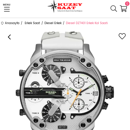
0
MENU
Anasayfa
Erkek Saat
Diesel Erkek
Diesel DZ7401 Erkek Kol Saati