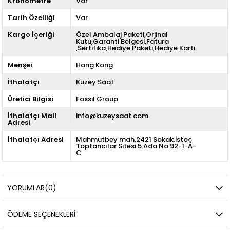
Kronometre
Var
Tarih Özelliği
Var
Kargo İçeriği
Özel Ambalaj Paketi,Orjinal
Kutu,Garanti Belgesi,Fatura
,Sertifika,Hediye Paketi,Hediye Kartı
Menşei
Hong Kong
İthalatçı
Kuzey Saat
Üretici Bilgisi
Fossil Group
İthalatçı Mail
info@kuzeysaat.com
Adresi
İthalatçı Adresi
Mahmutbey mah.2421 Sokak.İstoç
Toptancılar Sitesi 5.Ada No:92-1-A-
C
YORUMLAR
(0)
ÖDEME SEÇENEKLERI