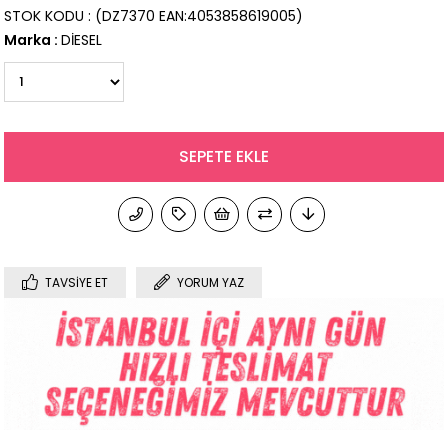
STOK KODU
(DZ7370 EAN:4053858619005)
Marka
:
DİESEL
TAVSIYE ET
YORUM YAZ