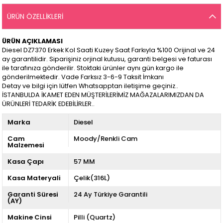
ÜRÜN ÖZELLIKLERI
ÜRÜN AÇIKLAMASI
Diesel DZ7370 Erkek Kol Saati Kuzey Saat Farkıyla %100 Orijinal ve 24
ay garantilidir. Siparişiniz orjinal kutusu, garanti belgesi ve faturası
ile tarafınıza gönderilir. Stoktaki ürünler aynı gün kargo ile
gönderilmektedir. Vade Farksız 3-6-9 Taksit İmkanı
Detay ve bilgi için lütfen Whatsapptan iletişime geçiniz..
İSTANBULDA İKAMET EDEN MÜŞTERİLERİMİZ MAĞAZALARIMIZDAN DA
ÜRÜNLERİ TEDARİK EDEBİLİRLER..
Marka
Diesel
Cam
Moody/Renkli Cam
Malzemesi
Kasa Çapı
57 MM
Kasa Materyali
Çelik(316L)
Garanti Süresi
24 Ay Türkiye Garantili
(AY)
Makine Cinsi
Pilli (Quartz)