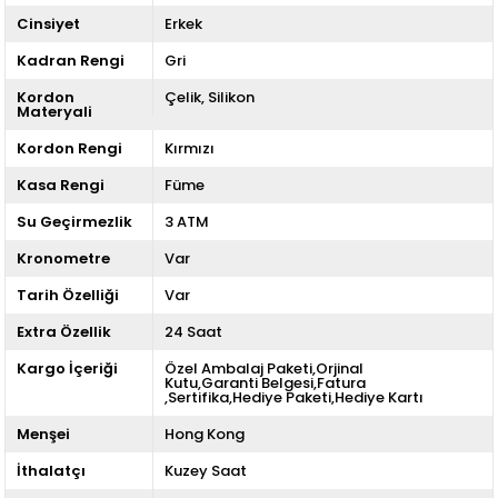
Cinsiyet
Erkek
Kadran Rengi
Gri
Kordon
Çelik
Silikon
Materyali
Kordon Rengi
Kırmızı
Kasa Rengi
Füme
Su Geçirmezlik
3 ATM
Kronometre
Var
Tarih Özelliği
Var
Extra Özellik
24 Saat
Kargo İçeriği
Özel Ambalaj Paketi,Orjinal
Kutu,Garanti Belgesi,Fatura
,Sertifika,Hediye Paketi,Hediye Kartı
Menşei
Hong Kong
İthalatçı
Kuzey Saat