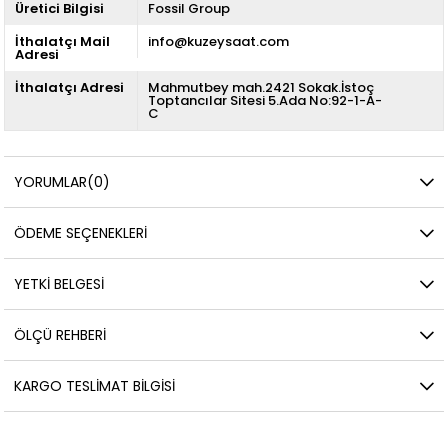
Üretici Bilgisi
Fossil Group
İthalatçı Mail
info@kuzeysaat.com
Adresi
İthalatçı Adresi
Mahmutbey mah.2421 Sokak.İstoç
Toptancılar Sitesi 5.Ada No:92-1-A-
C
YORUMLAR
(0)
ÖDEME SEÇENEKLERI
YETKİ BELGESİ
ÖLÇÜ REHBERI
KARGO TESLIMAT BILGISI