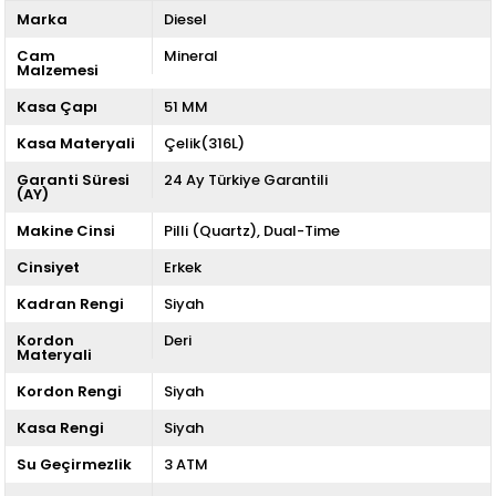
Marka
Diesel
Cam
Mineral
Malzemesi
Kasa Çapı
51 MM
Kasa Materyali
Çelik(316L)
Garanti Süresi
24 Ay Türkiye Garantili
(AY)
Makine Cinsi
Pilli (Quartz)
Dual-Time
Cinsiyet
Erkek
Kadran Rengi
Siyah
Kordon
Deri
Materyali
Kordon Rengi
Siyah
Kasa Rengi
Siyah
Su Geçirmezlik
3 ATM