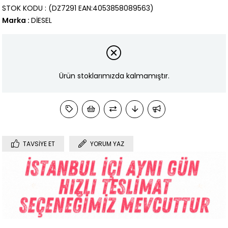
STOK KODU
(DZ7291 EAN:4053858089563)
Marka
:
DİESEL
Ürün stoklarımızda kalmamıştır.
TAVSIYE ET
YORUM YAZ