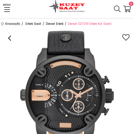
0
MENU
Anasayfa
Erkek Saat
Diesel Erkek
Diesel DZ7291 Erkek Kol Saati