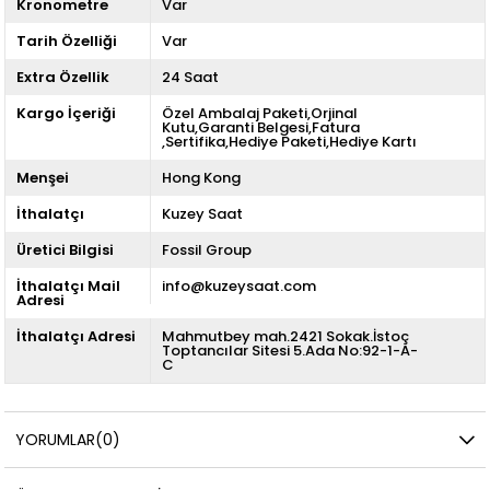
Kronometre
Var
Tarih Özelliği
Var
Extra Özellik
24 Saat
Kargo İçeriği
Özel Ambalaj Paketi,Orjinal
Kutu,Garanti Belgesi,Fatura
,Sertifika,Hediye Paketi,Hediye Kartı
Menşei
Hong Kong
İthalatçı
Kuzey Saat
Üretici Bilgisi
Fossil Group
İthalatçı Mail
info@kuzeysaat.com
Adresi
İthalatçı Adresi
Mahmutbey mah.2421 Sokak.İstoç
Toptancılar Sitesi 5.Ada No:92-1-A-
C
YORUMLAR
(0)