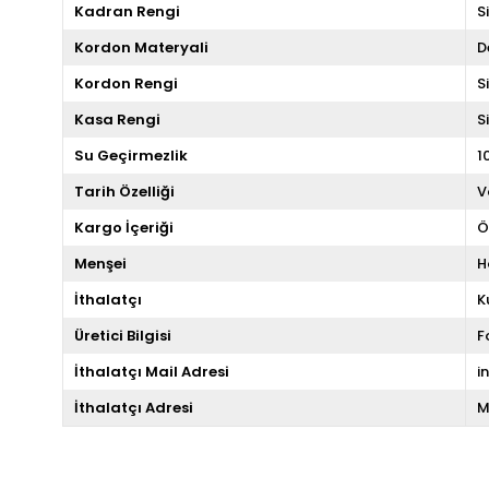
Kadran Rengi
S
Kordon Materyali
D
Kordon Rengi
S
Kasa Rengi
S
Su Geçirmezlik
1
Tarih Özelliği
V
Kargo İçeriği
Ö
Menşei
H
İthalatçı
K
Üretici Bilgisi
F
İthalatçı Mail Adresi
i
İthalatçı Adresi
M