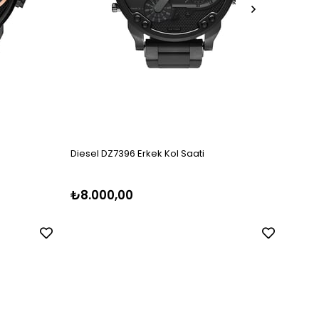
Diesel DZ7396 Erkek Kol Saati
Diese
₺8.000,00
₺8.