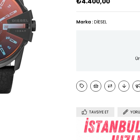
₺4.400,00
Marka
:
DİESEL
Ür
TAVSIYE ET
YORU