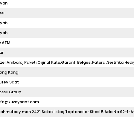
iyah
eri
iyah
iyah
0 ATM
ar
zel Ambalaj Paketi,Orjinal Kutu,Garanti Belgesi,Fatura ,Sertifika,Hedi
ong Kong
uzey Saat
ossil Group
nfo@kuzeysaat.com
ahmutbey mah.2421 Sokak.İstoç Toptancılar Sitesi 5.Ada No:92-1-