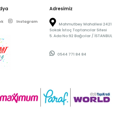
edya
Adresimiz
ok
Instagram
Mahmutbey Mahallesi 2421
Sokak İstoç Toptancılar Sitesi
5. Ada No:92 Bağcılar / İSTANBUL
0544 771 84 84