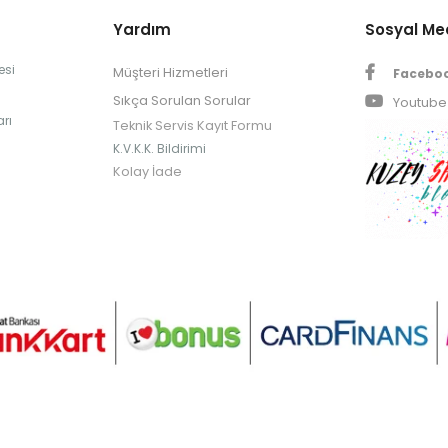
Yardım
Sosyal M
esi
Müşteri Hizmetleri
Facebo
Sıkça Sorulan Sorular
Youtube
rı
Teknik Servis Kayıt Formu
K.V.K.K. Bildirimi
Kolay İade