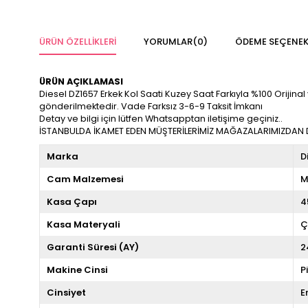
ÜRÜN ÖZELLIKLERI
YORUMLAR
(0)
ÖDEME SEÇENEK
ÜRÜN AÇIKLAMASI
Diesel DZ1657 Erkek Kol Saati Kuzey Saat Farkıyla %100 Orijinal v
gönderilmektedir. Vade Farksız 3-6-9 Taksit İmkanı
Detay ve bilgi için lütfen Whatsapptan iletişime geçiniz..
İSTANBULDA İKAMET EDEN MÜŞTERİLERİMİZ MAĞAZALARIMIZDAN DA
Marka
D
Cam Malzemesi
M
Kasa Çapı
4
Kasa Materyali
Ç
Garanti Süresi (AY)
2
Makine Cinsi
P
Cinsiyet
E