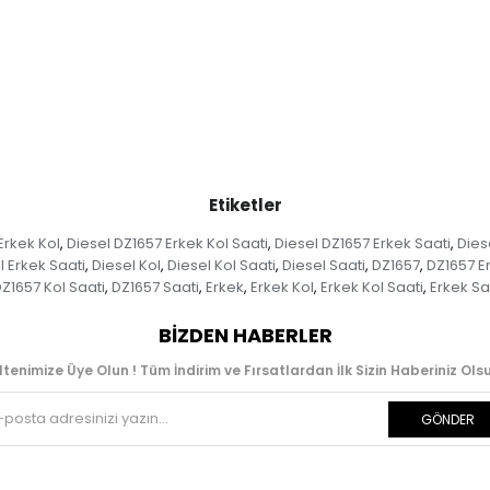
Etiketler
Erkek Kol
Diesel DZ1657 Erkek Kol Saati
Diesel DZ1657 Erkek Saati
Dies
,
,
,
l Erkek Saati
Diesel Kol
Diesel Kol Saati
Diesel Saati
DZ1657
DZ1657 E
,
,
,
,
,
Z1657 Kol Saati
DZ1657 Saati
Erkek
Erkek Kol
Erkek Kol Saati
Erkek Sa
,
,
,
,
,
BIZDEN HABERLER
ltenimize Üye Olun ! Tüm İndirim ve Fırsatlardan İlk Sizin Haberiniz Olsu
GÖNDER