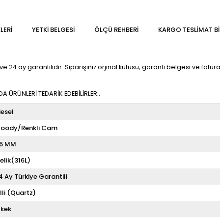
LERI
YETKİ BELGESİ
ÖLÇÜ REHBERI
KARGO TESLIMAT BI
e 24 ay garantilidir. Siparişiniz orjinal kutusu, garanti belgesi ve faturas
 ÜRÜNLERİ TEDARİK EDEBİLİRLER..
iesel
oody/Renkli Cam
5 MM
elik(316L)
4 Ay Türkiye Garantili
illi (Quartz)
rkek