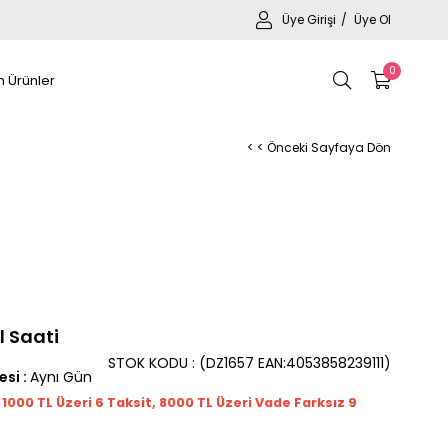
Üye Girişi
Üye Ol
0
 Ürünler
< < Önceki Sayfaya Dön
l Saati
STOK KODU
(DZ1657 EAN:4053858239111)
esi
:
Aynı Gün
t 1000
TL
Üzeri 6 Taksit, 8000 TL Üzeri Vade Farksız 9