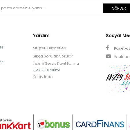
GÖNDER
Yardım
Sosyal M
esi
Müşteri Hizmetleri
Facebo
Sıkça Sorulan Sorular
Youtube
rı
Teknik Servis Kayıt Formu
K.V.K.K. Bildirimi
Kolay İade