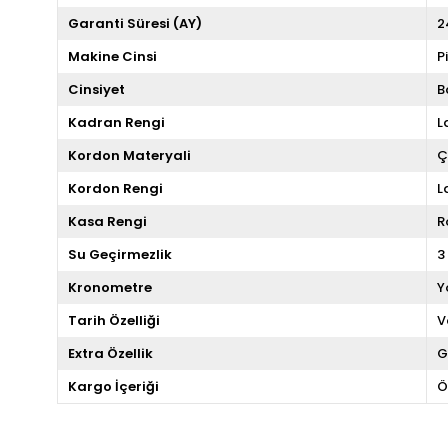
Garanti Süresi (AY)
2
Makine Cinsi
P
Cinsiyet
B
Kadran Rengi
L
Kordon Materyali
Ç
Kordon Rengi
L
Kasa Rengi
R
Su Geçirmezlik
3
Kronometre
Y
Tarih Özelliği
V
Extra Özellik
G
Kargo İçeriği
Ö