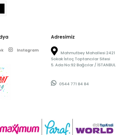
edya
Adresimiz
ok
Instagram
Mahmutbey Mahallesi 2421
Sokak İstoç Toptancılar Sitesi
5. Ada No:92 Bağcılar / İSTANBUL
0544 771 84 84