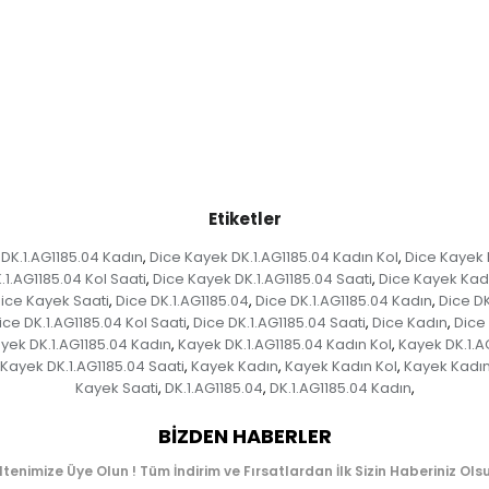
Etiketler
DK.1.AG1185.04 Kadın
Dice Kayek DK.1.AG1185.04 Kadın Kol
Dice Kayek 
,
,
1.AG1185.04 Kol Saati
Dice Kayek DK.1.AG1185.04 Saati
Dice Kayek Kad
,
,
ice Kayek Saati
Dice DK.1.AG1185.04
Dice DK.1.AG1185.04 Kadın
Dice DK
,
,
,
ice DK.1.AG1185.04 Kol Saati
Dice DK.1.AG1185.04 Saati
Dice Kadın
Dice
,
,
,
yek DK.1.AG1185.04 Kadın
Kayek DK.1.AG1185.04 Kadın Kol
Kayek DK.1.A
,
,
Kayek DK.1.AG1185.04 Saati
Kayek Kadın
Kayek Kadın Kol
Kayek Kadın
,
,
,
Kayek Saati
DK.1.AG1185.04
DK.1.AG1185.04 Kadın
,
,
,
BIZDEN HABERLER
ltenimize Üye Olun ! Tüm İndirim ve Fırsatlardan İlk Sizin Haberiniz Olsu