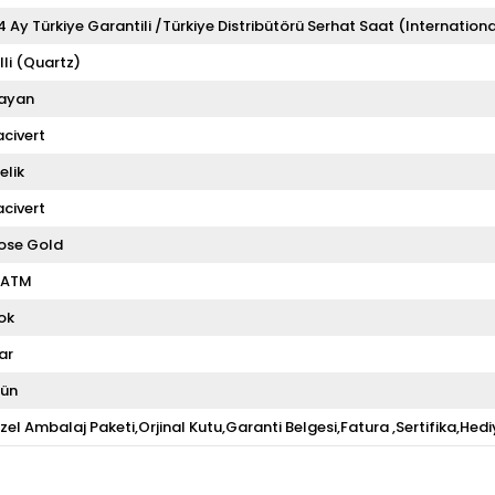
4 Ay Türkiye Garantili /Türkiye Distribütörü Serhat Saat (Internationa
illi (Quartz)
ayan
acivert
elik
acivert
ose Gold
 ATM
ok
ar
ün
zel Ambalaj Paketi,Orjinal Kutu,Garanti Belgesi,Fatura ,Sertifika,Hedi