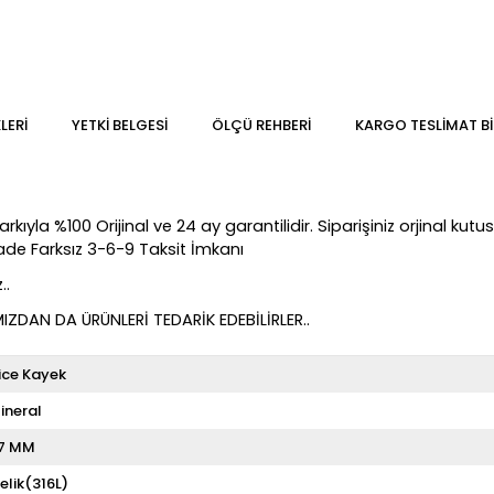
LERI
YETKİ BELGESİ
ÖLÇÜ REHBERI
KARGO TESLIMAT BI
yla %100 Orijinal ve 24 ay garantilidir. Siparişiniz orjinal kutusu
Vade Farksız 3-6-9 Taksit İmkanı
..
DAN DA ÜRÜNLERİ TEDARİK EDEBİLİRLER..
ice Kayek
ineral
7 MM
elik(316L)