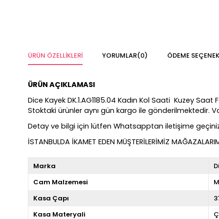
ÜRÜN ÖZELLIKLERI
YORUMLAR
(0)
ÖDEME SEÇENEK
ÜRÜN AÇIKLAMASI
Dice Kayek DK.1.AG1185.04 Kadın Kol Saati Kuzey Saat Farkı
Stoktaki ürünler aynı gün kargo ile gönderilmektedir. 
Detay ve bilgi için lütfen Whatsapptan iletişime geçiniz
İSTANBULDA İKAMET EDEN MÜŞTERİLERİMİZ MAĞAZALARIMIZ
Marka
D
Cam Malzemesi
M
Kasa Çapı
3
Kasa Materyali
Ç