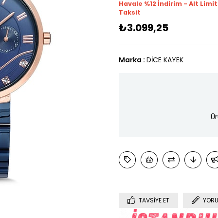
Havale %12 İndirim - Alt Limi
Taksit
₺3.099,25
Marka
:
DİCE KAYEK
Ür
TAVSIYE ET
YORU