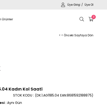
Üye Girişi
Üye Ol
0
 Ürünler
< < Önceki Sayfaya Dön
5.04 Kadın Kol Saati
STOK KODU
(DK.1.AG1185.04 EAN:8681592188875)
esi
:
Aynı Gün