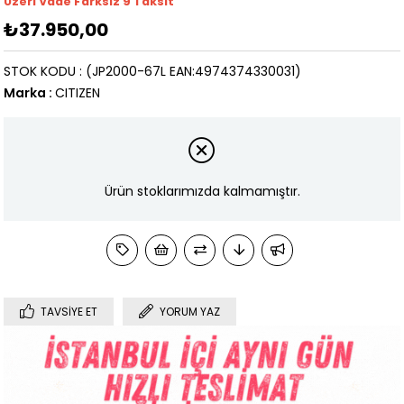
Üzeri Vade Farksız 9 Taksit
₺37.950,00
STOK KODU
(JP2000-67L EAN:4974374330031)
Marka
:
CITIZEN
Ürün stoklarımızda kalmamıştır.
TAVSIYE ET
YORUM YAZ