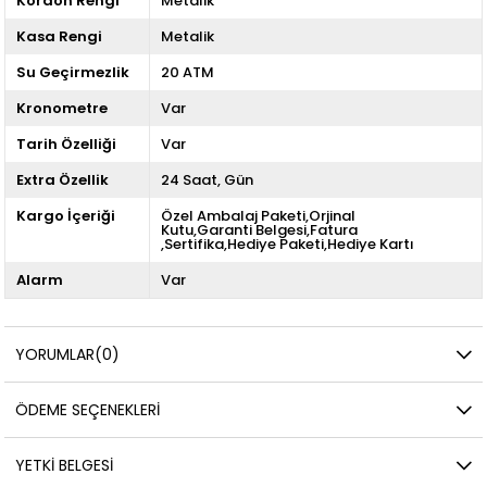
Kordon Rengi
Metalik
Kasa Rengi
Metalik
Su Geçirmezlik
20 ATM
Kronometre
Var
Tarih Özelliği
Var
Extra Özellik
24 Saat
Gün
Kargo İçeriği
Özel Ambalaj Paketi,Orjinal
Kutu,Garanti Belgesi,Fatura
,Sertifika,Hediye Paketi,Hediye Kartı
Alarm
Var
YORUMLAR
(0)
ÖDEME SEÇENEKLERI
YETKİ BELGESİ