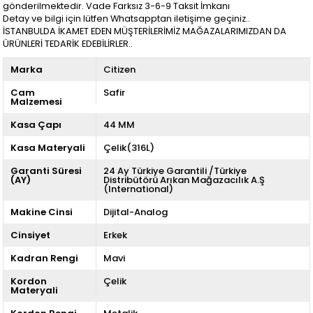
gönderilmektedir. Vade Farksız 3-6-9 Taksit İmkanı
Detay ve bilgi için lütfen Whatsapptan iletişime geçiniz..
İSTANBULDA İKAMET EDEN MÜŞTERİLERİMİZ MAĞAZALARIMIZDAN DA
ÜRÜNLERİ TEDARİK EDEBİLİRLER..
Marka
Citizen
Cam
Safir
Malzemesi
Kasa Çapı
44 MM
Kasa Materyali
Çelik(316L)
Garanti Süresi
24 Ay Türkiye Garantili /Türkiye
(AY)
Distribütörü Arıkan Mağazacılık A.Ş
(International)
Makine Cinsi
Dijital-Analog
Cinsiyet
Erkek
Kadran Rengi
Mavi
Kordon
Çelik
Materyali