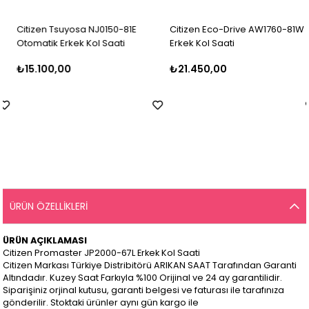
Citizen Tsuyosa NJ0150-81E
Citizen Eco-Drive AW1760-81W
Otomatik Erkek Kol Saati
Erkek Kol Saati
₺15.100,00
₺21.450,00
ÜRÜN ÖZELLIKLERI
ÜRÜN AÇIKLAMASI
Citizen Promaster JP2000-67L Erkek Kol Saati
Citizen Markası Türkiye Distribitörü ARIKAN SAAT Tarafından Garanti
Altındadır. Kuzey Saat Farkıyla %100 Orijinal ve 24 ay garantilidir.
Siparişiniz orjinal kutusu, garanti belgesi ve faturası ile tarafınıza
gönderilir. Stoktaki ürünler aynı gün kargo ile