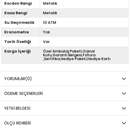
Kordon Rengi
Metalik
Kasa Rengi
Metalik
Su Geçirmezlik
10 ATM
Kronometre
Yok
Tarih Özelliği
Var
Kargo İçeriği
Özel Ambalaj Paketi,Orjinal
Kutu,Garanti Belgesi,Fatura
,Sertifika,Hediye Paketi,Hediye Kartı
YORUMLAR
(0)
ÖDEME SEÇENEKLERI
YETKİ BELGESİ
ÖLÇÜ REHBERI