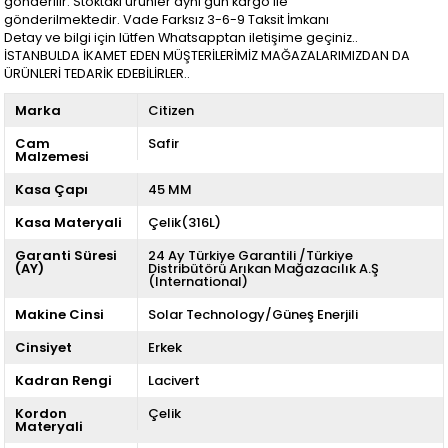
gönderilir. Stoktaki ürünler aynı gün kargo ile
gönderilmektedir. Vade Farksız 3-6-9 Taksit İmkanı
Detay ve bilgi için lütfen Whatsapptan iletişime geçiniz..
İSTANBULDA İKAMET EDEN MÜŞTERİLERİMİZ MAĞAZALARIMIZDAN DA
ÜRÜNLERİ TEDARİK EDEBİLİRLER..
Marka
Citizen
Cam
Safir
Malzemesi
Kasa Çapı
45 MM
Kasa Materyali
Çelik(316L)
Garanti Süresi
24 Ay Türkiye Garantili /Türkiye
(AY)
Distribütörü Arıkan Mağazacılık A.Ş
(International)
Makine Cinsi
Solar Technology/Güneş Enerjili
Cinsiyet
Erkek
Kadran Rengi
Lacivert
Kordon
Çelik
Materyali