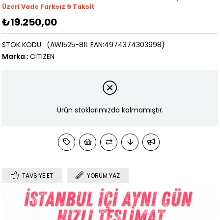
Üzeri Vade Farksız 9 Taksit
₺19.250,00
STOK KODU
(AW1525-81L EAN:4974374303998)
Marka
:
CITIZEN
Ürün stoklarımızda kalmamıştır.
TAVSIYE ET
YORUM YAZ