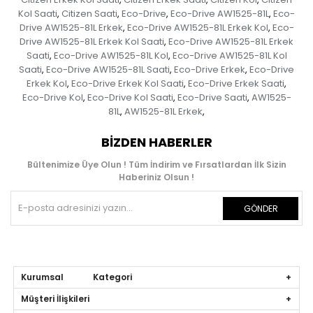
Kol Saati
Citizen Saati
Eco-Drive
Eco-Drive AW1525-81L
Eco-
,
,
,
,
Drive AW1525-81L Erkek
Eco-Drive AW1525-81L Erkek Kol
Eco-
,
,
Drive AW1525-81L Erkek Kol Saati
Eco-Drive AW1525-81L Erkek
,
Saati
Eco-Drive AW1525-81L Kol
Eco-Drive AW1525-81L Kol
,
,
Saati
Eco-Drive AW1525-81L Saati
Eco-Drive Erkek
Eco-Drive
,
,
,
Erkek Kol
Eco-Drive Erkek Kol Saati
Eco-Drive Erkek Saati
,
,
,
Eco-Drive Kol
Eco-Drive Kol Saati
Eco-Drive Saati
AW1525-
,
,
,
81L
AW1525-81L Erkek
,
,
BIZDEN HABERLER
Bültenimize Üye Olun ! Tüm İndirim ve Fırsatlardan İlk Sizin
Haberiniz Olsun !
GÖNDER
Kurumsal Kategori
Müşteri İlişkileri