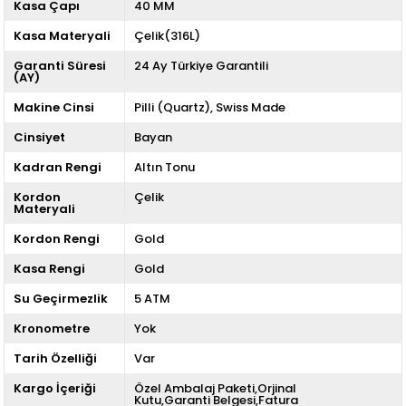
Kasa Çapı
40 MM
Kasa Materyali
Çelik(316L)
Garanti Süresi
24 Ay Türkiye Garantili
(AY)
Makine Cinsi
Pilli (Quartz)
Swiss Made
Cinsiyet
Bayan
Kadran Rengi
Altın Tonu
Kordon
Çelik
Materyali
Kordon Rengi
Gold
Kasa Rengi
Gold
Su Geçirmezlik
5 ATM
Kronometre
Yok
Tarih Özelliği
Var
Kargo İçeriği
Özel Ambalaj Paketi,Orjinal
Kutu,Garanti Belgesi,Fatura