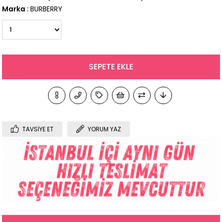
Marka
:
BURBERRY
TAVSIYE ET
YORUM YAZ