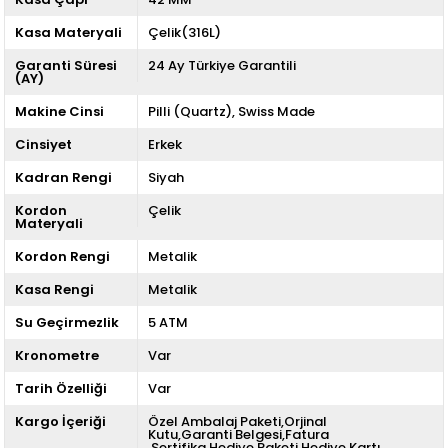
Kasa Materyali
Çelik(316L)
Garanti Süresi
24 Ay Türkiye Garantili
(AY)
Makine Cinsi
Pilli (Quartz)
Swiss Made
Cinsiyet
Erkek
Kadran Rengi
Siyah
Kordon
Çelik
Materyali
Kordon Rengi
Metalik
Kasa Rengi
Metalik
Su Geçirmezlik
5 ATM
Kronometre
Var
Tarih Özelliği
Var
Kargo İçeriği
Özel Ambalaj Paketi,Orjinal
Kutu,Garanti Belgesi,Fatura
,Sertifika,Hediye Paketi,Hediye Kartı