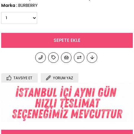
Marka
:
BURBERRY
TAVSIYE ET
YORUM YAZ