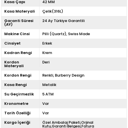
Kasa Çapı
42 MM
Kasa Materyali
Çelik(316L)
Garanti Süresi
24 Ay Türkiye Garantili
(AY)
Makine Cinsi
Pilli (Quartz)
Swiss Made
Cinsiyet
Erkek
Kadran Rengi
Krem
Kordon
Deri
Materyali
Kordon Rengi
Renkli
Burberry Design
Kasa Rengi
Metalik
Su Geçirmezlik
5 ATM
Kronometre
Var
Tarih Özelliği
Var
Kargo İçeriği
Özel Ambalaj Paketi,Orjinal
Kutu,Garanti Belgesi,Fatura