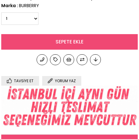
Marka
:
BURBERRY
TAVSIYE ET
YORUM YAZ