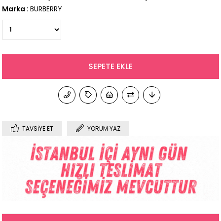
Marka
:
BURBERRY
TAVSIYE ET
YORUM YAZ