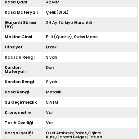
Kasa Çapı
42 MM
Kasa Materyali
Çelik(316L)
Garanti Süresi
24 Ay Türkiye Garantili
(AY)
Makine Cinsi
Pilli (Quartz)
Swiss Made
Cinsiyet
Erkek
Kadran Rengi
Siyah
Kordon
Deri
Materyali
Kordon Rengi
Siyah
Kasa Rengi
Metalik
Su Geçirmezlik
5 ATM
Kronometre
Var
Tarih Özelliği
Var
Kargo İçeriği
Özel Ambalaj Paketi,Orjinal
Kutu,Garanti Belgesi,Fatura