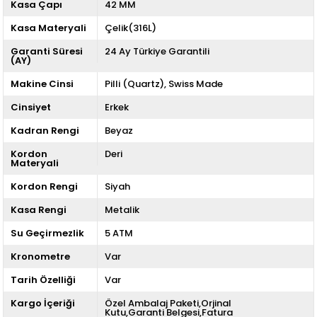
Kasa Çapı
42 MM
Kasa Materyali
Çelik(316L)
Garanti Süresi
24 Ay Türkiye Garantili
(AY)
Makine Cinsi
Pilli (Quartz)
Swiss Made
Cinsiyet
Erkek
Kadran Rengi
Beyaz
Kordon
Deri
Materyali
Kordon Rengi
Siyah
Kasa Rengi
Metalik
Su Geçirmezlik
5 ATM
Kronometre
Var
Tarih Özelliği
Var
Kargo İçeriği
Özel Ambalaj Paketi,Orjinal
Kutu,Garanti Belgesi,Fatura