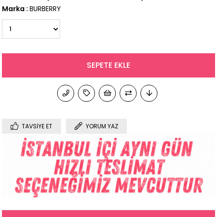
Marka
:
BURBERRY
TAVSIYE ET
YORUM YAZ