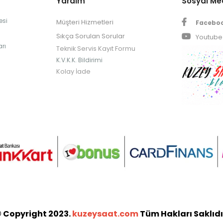
Yardım
Sosyal M
esi
Müşteri Hizmetleri
Facebo
Sıkça Sorulan Sorular
Youtube
rı
Teknik Servis Kayıt Formu
K.V.K.K. Bildirimi
Kolay İade
 Copyright 2023.
kuzeysaat.com
Tüm Hakları Saklıdı