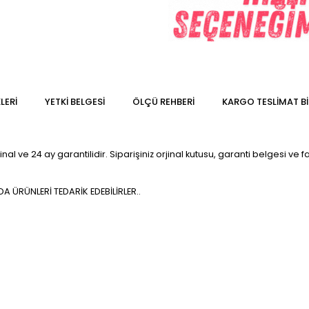
LERI
YETKİ BELGESİ
ÖLÇÜ REHBERI
KARGO TESLIMAT BI
l ve 24 ay garantilidir. Siparişiniz orjinal kutusu, garanti belgesi ve fa
 ÜRÜNLERİ TEDARİK EDEBİLİRLER..