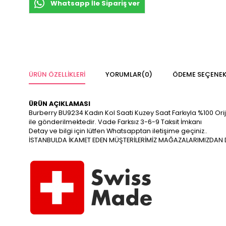
Whatsapp İle Sipariş ver
ÜRÜN ÖZELLIKLERI
YORUMLAR
(0)
ÖDEME SEÇENEK
ÜRÜN AÇIKLAMASI
Burberry BU9234 Kadın Kol Saati Kuzey Saat Farkıyla %100 Orijina
ile gönderilmektedir. Vade Farksız 3-6-9 Taksit İmkanı
Detay ve bilgi için lütfen Whatsapptan iletişime geçiniz..
İSTANBULDA İKAMET EDEN MÜŞTERİLERİMİZ MAĞAZALARIMIZDAN DA