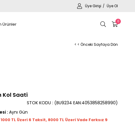
Üye Girişi
Üye Ol
0
 Ürünler
< < Önceki Sayfaya Dön
 Kol Saati
STOK KODU
(BU9234 EAN:4053858258990)
esi
:
Aynı Gün
t 1000
TL
Üzeri 6 Taksit, 8000 TL Üzeri Vade Farksız 9