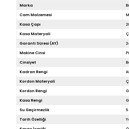
Marka
B
Cam Malzemesi
M
Kasa Çapı
2
Kasa Materyali
Ç
Garanti Süresi (AY)
2
Makine Cinsi
P
Cinsiyet
B
Kadran Rengi
A
Kordon Materyali
Ç
Kordon Rengi
G
Kasa Rengi
G
Su Geçirmezlik
5
Tarih Özelliği
Y
Kargo İçeriği
Ö