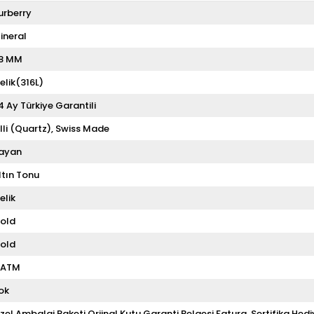
urberry
ineral
8 MM
elik(316L)
4 Ay Türkiye Garantili
illi (Quartz)
Swiss Made
ayan
ltın Tonu
elik
old
old
 ATM
ok
zel Ambalaj Paketi,Orjinal Kutu,Garanti Belgesi,Fatura ,Sertifika,Hedi