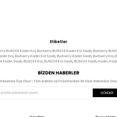
Etiketler
rry BU9234 Kadın Kol
Burberry BU9234 Kadın Kol Saati
Burberry BU92
,
,
adın Kol
Burberry Kadın Kol Saati
Burberry Kadın Saati
Burberry Kol
B
,
,
,
,
 Kadın Saati
BU9234 Kol
BU9234 Kol Saati
BU9234 Saati
Kadın
Kadı
,
,
,
,
,
BIZDEN HABERLER
ltenimize Üye Olun ! Tüm İndirim ve Fırsatlardan İlk Sizin Haberiniz Olsu
GÖNDER