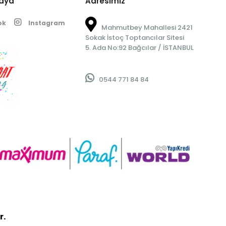
edya
Adresimiz
ok
Instagram
Mahmutbey Mahallesi 2421
Sokak İstoç Toptancılar Sitesi
5. Ada No:92 Bağcılar / İSTANBUL
0544 771 84 84
r.