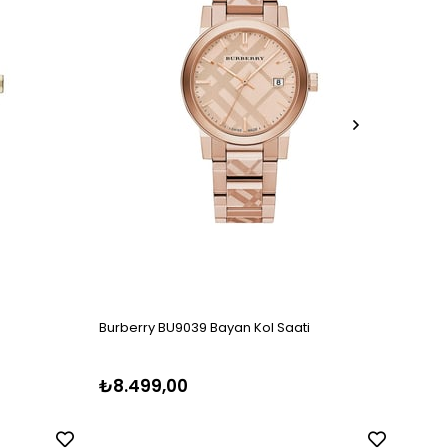
Burberry BU9039 Bayan Kol Saati
Burbe
₺8.499,00
₺6.