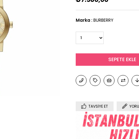
Marka
:
BURBERRY
TAVSIYE ET
YORU