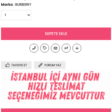
Marka
:
BURBERRY
TAVSIYE ET
YORUM YAZ