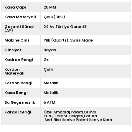
Kasa Çapı
26 MM
Kasa Materyali
Çelik(316L)
Garanti Süresi
24 Ay Türkiye Garantili
(AY)
Makine Cinsi
Pilli (Quartz)
Swiss Made
Cinsiyet
Bayan
Kadran Rengi
Gri
Kordon
Çelik
Materyali
Kordon Rengi
Metalik
Kasa Rengi
Metalik
Su Geçirmezlik
5 ATM
Kargo İçeriği
Özel Ambalaj Paketi,Orjinal
Kutu,Garanti Belgesi,Fatura
,Sertifika,Hediye Paketi,Hediye Kartı