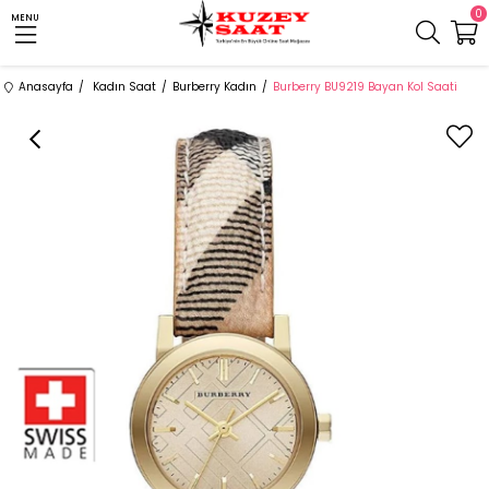
0
MENU
Anasayfa
Kadın Saat
Burberry Kadın
Burberry BU9219 Bayan Kol Saati