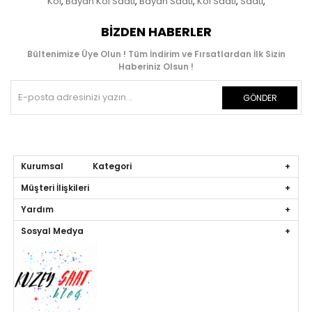
Kol
Bayan Kol Saati
Bayan Saati
Kol Saati
Saati
,
,
,
,
,
BIZDEN HABERLER
Bültenimize Üye Olun ! Tüm İndirim ve Fırsatlardan İlk Sizin
Haberiniz Olsun !
GÖNDER
Kurumsal Kategori
Müşteri İlişkileri
Yardım
Sosyal Medya