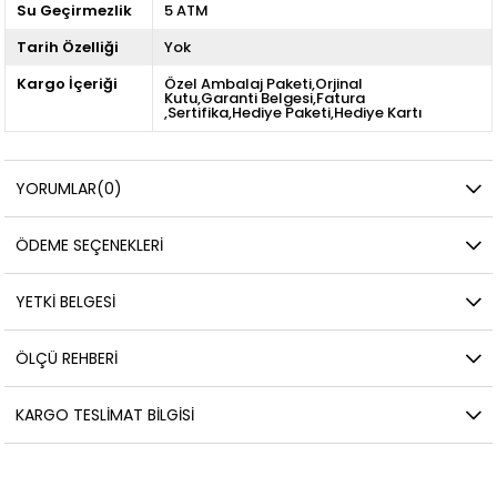
Su Geçirmezlik
5 ATM
Tarih Özelliği
Yok
Kargo İçeriği
Özel Ambalaj Paketi,Orjinal
Kutu,Garanti Belgesi,Fatura
,Sertifika,Hediye Paketi,Hediye Kartı
YORUMLAR
(0)
ÖDEME SEÇENEKLERI
YETKİ BELGESİ
ÖLÇÜ REHBERI
KARGO TESLIMAT BILGISI