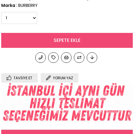
Marka
:
BURBERRY
TAVSIYE ET
YORUM YAZ