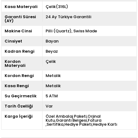
Kasa Materyali
Çelik(316L)
Garanti Süresi
24 Ay Türkiye Garantili
(AY)
Makine Cinsi
Pilli (Quartz)
Swiss Made
Cinsiyet
Bayan
Kadran Rengi
Beyaz
Kordon
Çelik
Materyali
Kordon Rengi
Metalik
Kasa Rengi
Metalik
Su Geçirmezlik
5 ATM
Tarih Özelliği
Var
Kargo İçeriği
Özel Ambalaj Paketi,Orjinal
Kutu,Garanti Belgesi,Fatura
,Sertifika,Hediye Paketi,Hediye Kartı