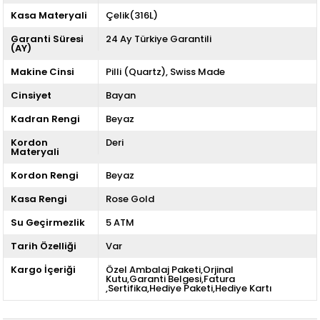
Kasa Materyali
Çelik(316L)
Garanti Süresi
24 Ay Türkiye Garantili
(AY)
Makine Cinsi
Pilli (Quartz)
Swiss Made
Cinsiyet
Bayan
Kadran Rengi
Beyaz
Kordon
Deri
Materyali
Kordon Rengi
Beyaz
Kasa Rengi
Rose Gold
Su Geçirmezlik
5 ATM
Tarih Özelliği
Var
Kargo İçeriği
Özel Ambalaj Paketi,Orjinal
Kutu,Garanti Belgesi,Fatura
,Sertifika,Hediye Paketi,Hediye Kartı