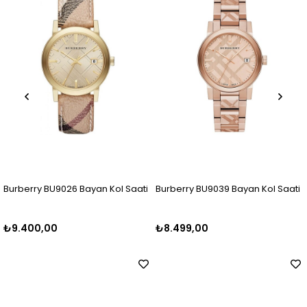
urberry BU9026 Bayan Kol Saati
Burberry BU9039 Bayan Kol Saati
Bu
9.400,00
₺8.499,00
₺