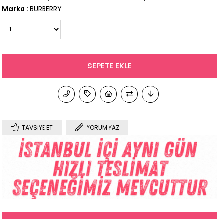
Marka
:
BURBERRY
TAVSIYE ET
YORUM YAZ