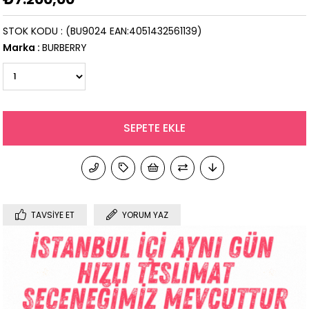
STOK KODU
(BU9024 EAN:4051432561139)
Marka
:
BURBERRY
TAVSIYE ET
YORUM YAZ