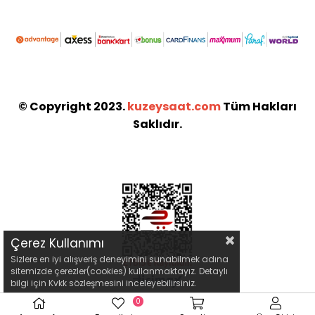
© Copyright 2023.
kuzeysaat.com
Tüm Hakları
Saklıdır.
Çerez Kullanımı
Sizlere en iyi alışveriş deneyimini sunabilmek adına
sitemizde çerezler(cookies) kullanmaktayız. Detaylı
bilgi için Kvkk sözleşmesini inceleyebilirsiniz.
0