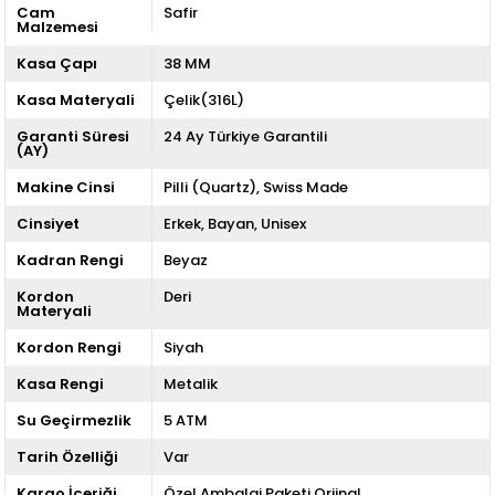
Cam
Safir
Malzemesi
Kasa Çapı
38 MM
Kasa Materyali
Çelik(316L)
Garanti Süresi
24 Ay Türkiye Garantili
(AY)
Makine Cinsi
Pilli (Quartz)
Swiss Made
Cinsiyet
Erkek
Bayan
Unisex
Kadran Rengi
Beyaz
Kordon
Deri
Materyali
Kordon Rengi
Siyah
Kasa Rengi
Metalik
Su Geçirmezlik
5 ATM
Tarih Özelliği
Var
Kargo İçeriği
Özel Ambalaj Paketi,Orjinal